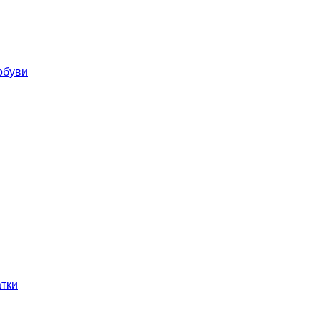
обуви
тки