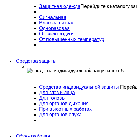
Защитная одежда
Перейдите к каталогу з
Сигнальная
Влагозащитная
Одноразовая
От электродуги
От повышенных температур
Средства защиты
Средства индивидуальной защиты
Перейд
Для глаз и лица
Для головы
Для органов дыхания
При высотных работах
Для органов слуха
Обувь рабочая