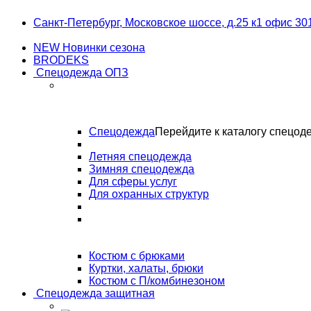
Skip
Skip
Санкт-Петербург, Московское шоссе, д.25 к1 офис 30
to
to
navigation
content
NEW Новинки сезона
BRODEKS
Спецодежда ОПЗ
Спецодежда
Перейдите к каталогу спецод
Летняя спецодежда
Зимняя спецодежда
Для сферы услуг
Для охранных структур
Костюм с брюками
Куртки, халаты, брюки
Костюм с П/комбинезоном
Спецодежда защитная