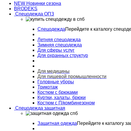
NEW Новинки сезона
BRODEKS
Спецодежда ОПЗ
Спецодежда
Перейдите к каталогу спецод
Летняя спецодежда
Зимняя спецодежда
Для сферы услуг
Для охранных структур
Для медицины
Для пищевой промышленности
Головные уборы
Трикотаж
Костюм с брюками
Куртки, халаты, брюки
Костюм с П/комбинезоном
Спецодежда защитная
Защитная одежда
Перейдите к каталогу з