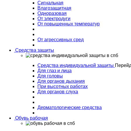
Сигнальная
Влагозащитная
Одноразовая
От электродуги
От повышенных температур
От агрессивных сред
Средства защиты
Средства индивидуальной защиты
Перейд
Для глаз и лица
Для головы
Для органов дыхания
При высотных работах
Для органов слуха
Дерматологические средства
Обувь рабочая