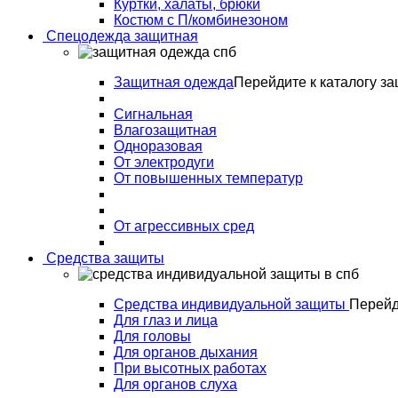
Куртки, халаты, брюки
Костюм с П/комбинезоном
Спецодежда защитная
Защитная одежда
Перейдите к каталогу з
Сигнальная
Влагозащитная
Одноразовая
От электродуги
От повышенных температур
От агрессивных сред
Средства защиты
Средства индивидуальной защиты
Перейд
Для глаз и лица
Для головы
Для органов дыхания
При высотных работах
Для органов слуха