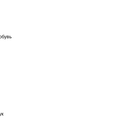
обувь
ук