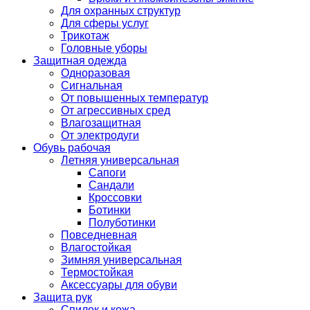
Для охранных структур
Для сферы услуг
Трикотаж
Головные уборы
Защитная одежда
Одноразовая
Сигнальная
От повышенных температур
От агрессивных сред
Влагозащитная
От электродуги
Обувь рабочая
Летняя универсальная
Сапоги
Сандали
Кроссовки
Ботинки
Полуботинки
Повседневная
Влагостойкая
Зимняя универсальная
Термостойкая
Аксессуары для обуви
Защита рук
Спилок и кожа