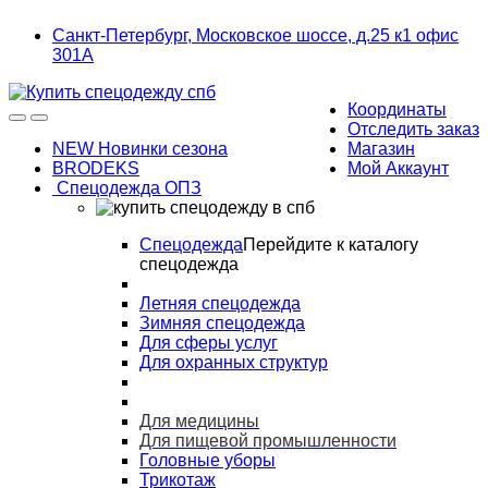
Skip
Skip
Санкт-Петербург, Московское шоссе, д.25 к1 офис
to
to
301А
navigation
content
Координаты
Отследить заказ
NEW Новинки сезона
Магазин
BRODEKS
Мой Аккаунт
Спецодежда ОПЗ
Спецодежда
Перейдите к каталогу
спецодежда
Летняя спецодежда
Зимняя спецодежда
Для сферы услуг
Для охранных структур
Для медицины
Для пищевой промышленности
Головные уборы
Трикотаж