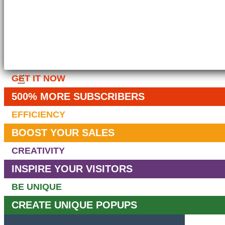
×
GET IT NOW
500% MORE SUBSCRIBERS
EFFICIENCY
BOOST YOUR SALES
CREATIVITY
INSPIRE YOUR VISITORS
BE UNIQUE
CREATE UNIQUE POPUPS