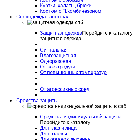
Куртки, халаты, брюки
Костюм с П/комбинезоном
Спецодежда защитная
Защитная одежда
Перейдите к каталогу
защитная одежда
Сигнальная
Влагозащитная
Одноразовая
От электродуги
От повышенных температур
От агрессивных сред
Средства защиты
Средства индивидуальной защиты
Перейдите к каталогу
Для глаз и лица
Для головы
Для органов дыхания