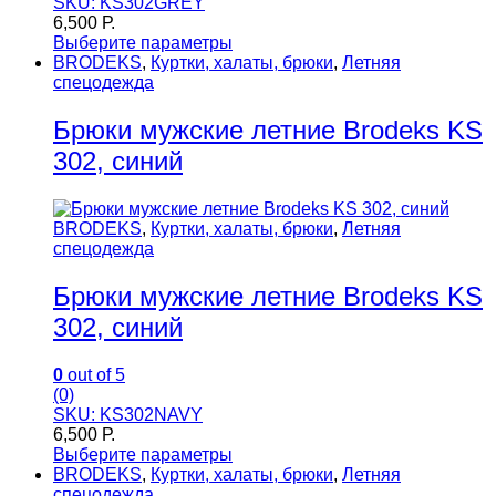
SKU: KS302GREY
6,500
Р.
Выберите параметры
BRODEKS
,
Куртки, халаты, брюки
,
Летняя
спецодежда
Брюки мужские летние Brodeks KS
302, синий
BRODEKS
,
Куртки, халаты, брюки
,
Летняя
спецодежда
Брюки мужские летние Brodeks KS
302, синий
0
out of 5
(0)
SKU: KS302NAVY
6,500
Р.
Выберите параметры
BRODEKS
,
Куртки, халаты, брюки
,
Летняя
спецодежда