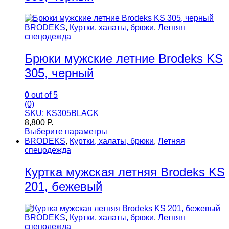
BRODEKS
,
Куртки, халаты, брюки
,
Летняя
спецодежда
Брюки мужские летние Brodeks KS
305, черный
0
out of 5
(0)
SKU: KS305BLACK
8,800
Р.
Выберите параметры
BRODEKS
,
Куртки, халаты, брюки
,
Летняя
спецодежда
Куртка мужская летняя Brodeks KS
201, бежевый
BRODEKS
,
Куртки, халаты, брюки
,
Летняя
спецодежда