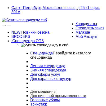
Skip
Skip
Санкт-Петербург, Московское шоссе, д.25 к1 офис
to
to
301А
navigation
content
Координаты
Отследить заказ
NEW Новинки сезона
Магазин
BRODEKS
Мой Аккаунт
Спецодежда ОПЗ
Спецодежда
Перейдите к каталогу
спецодежда
Летняя спецодежда
Зимняя спецодежда
Для сферы услуг
Для охранных структур
Для медицины
Для пищевой промышленности
Головные уборы
Трикотаж