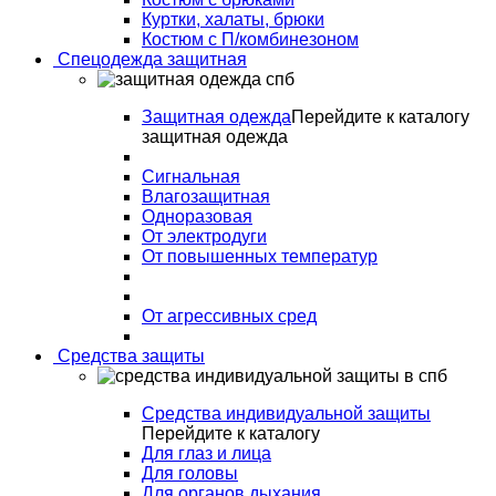
Куртки, халаты, брюки
Костюм с П/комбинезоном
Спецодежда защитная
Защитная одежда
Перейдите к каталогу
защитная одежда
Сигнальная
Влагозащитная
Одноразовая
От электродуги
От повышенных температур
От агрессивных сред
Средства защиты
Средства индивидуальной защиты
Перейдите к каталогу
Для глаз и лица
Для головы
Для органов дыхания