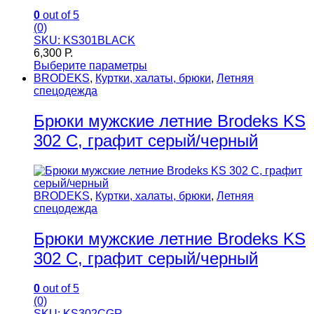
0
out of 5
(0)
SKU: KS301BLACK
6,300
Р.
Выберите параметры
BRODEKS
,
Куртки, халаты, брюки
,
Летняя
спецодежда
Брюки мужские летние Brodeks KS
302 C, графит серый/черный
BRODEKS
,
Куртки, халаты, брюки
,
Летняя
спецодежда
Брюки мужские летние Brodeks KS
302 C, графит серый/черный
0
out of 5
(0)
SKU: KS302СGR