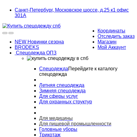
Skip
Skip
Санкт-Петербург, Московское шоссе, д.25 к1 офис
to
to
301А
navigation
content
Координаты
Отследить заказ
NEW Новинки сезона
Магазин
BRODEKS
Мой Аккаунт
Спецодежда ОПЗ
Спецодежда
Перейдите к каталогу
спецодежда
Летняя спецодежда
Зимняя спецодежда
Для сферы услуг
Для охранных структур
Для медицины
Для пищевой промышленности
Головные уборы
Трикотаж