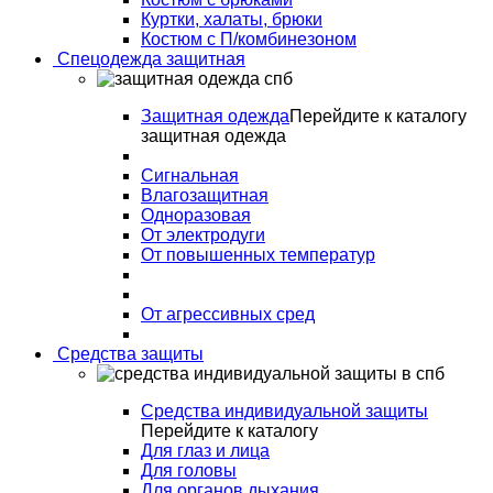
Куртки, халаты, брюки
Костюм с П/комбинезоном
Спецодежда защитная
Защитная одежда
Перейдите к каталогу
защитная одежда
Сигнальная
Влагозащитная
Одноразовая
От электродуги
От повышенных температур
От агрессивных сред
Средства защиты
Средства индивидуальной защиты
Перейдите к каталогу
Для глаз и лица
Для головы
Для органов дыхания