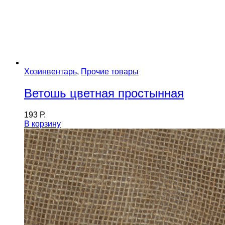
Хозинвентарь
,
Прочие товары
Ветошь цветная простынная
193
Р.
В корзину