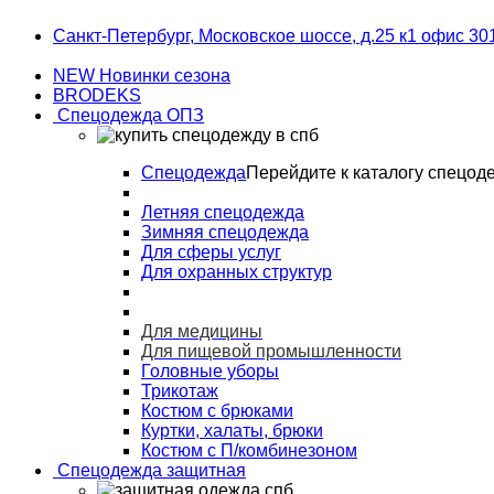
Skip
Skip
Санкт-Петербург, Московское шоссе, д.25 к1 офис 30
to
to
navigation
content
NEW Новинки сезона
BRODEKS
Спецодежда ОПЗ
Спецодежда
Перейдите к каталогу спецод
Летняя спецодежда
Зимняя спецодежда
Для сферы услуг
Для охранных структур
Для медицины
Для пищевой промышленности
Головные уборы
Трикотаж
Костюм с брюками
Куртки, халаты, брюки
Костюм с П/комбинезоном
Спецодежда защитная