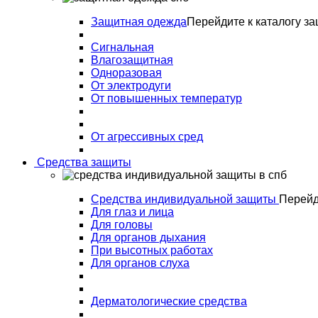
Защитная одежда
Перейдите к каталогу з
Сигнальная
Влагозащитная
Одноразовая
От электродуги
От повышенных температур
От агрессивных сред
Средства защиты
Средства индивидуальной защиты
Перейд
Для глаз и лица
Для головы
Для органов дыхания
При высотных работах
Для органов слуха
Дерматологические средства