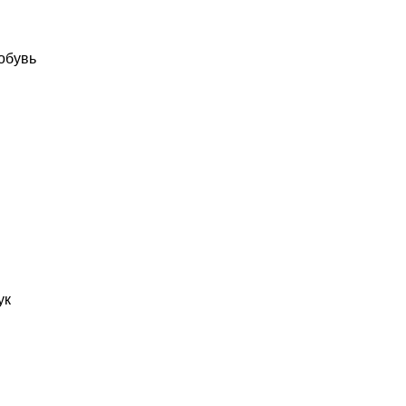
обувь
ук