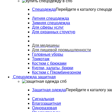
Спецодежда
Перейдите к каталогу спецод
Летняя спецодежда
Зимняя спецодежда
Для сферы услуг
Для охранных структур
Для медицины
Для пищевой промышленности
Головные уборы
Трикотаж
Костюм с брюками
Куртки, халаты, брюки
Костюм с П/комбинезоном
Спецодежда защитная
Защитная одежда
Перейдите к каталогу з
Сигнальная
Влагозащитная
Одноразовая