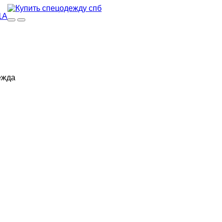
1А
ежда