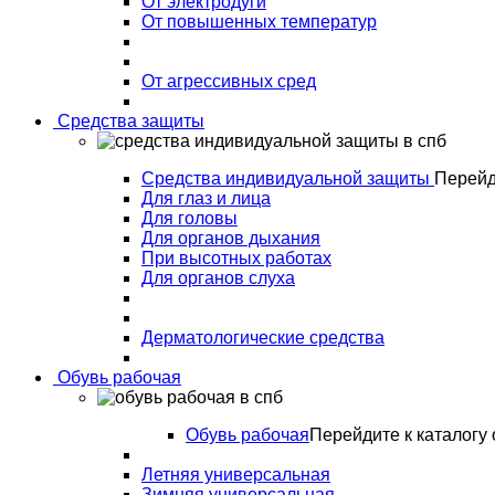
От электродуги
От повышенных температур
От агрессивных сред
Средства защиты
Средства индивидуальной защиты
Перейд
Для глаз и лица
Для головы
Для органов дыхания
При высотных работах
Для органов слуха
Дерматологические средства
Обувь рабочая
Обувь рабочая
Перейдите к каталогу 
Летняя универсальная
Зимняя универсальная