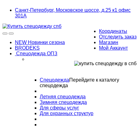
Skip
Skip
Санкт-Петербург, Московское шоссе, д.25 к1 офис
to
to
301А
navigation
content
Координаты
Отследить заказ
NEW Новинки сезона
Магазин
BRODEKS
Мой Аккаунт
Спецодежда ОПЗ
Спецодежда
Перейдите к каталогу
спецодежда
Летняя спецодежда
Зимняя спецодежда
Для сферы услуг
Для охранных структур