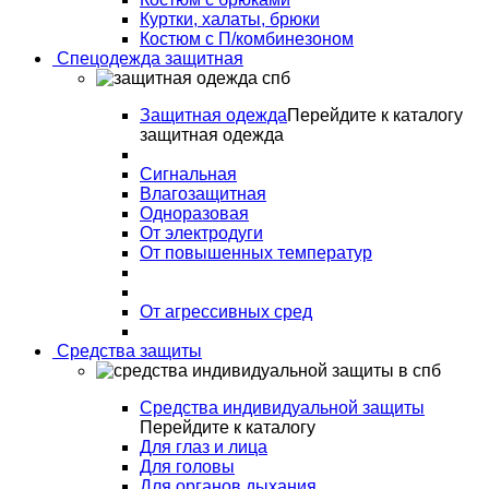
Куртки, халаты, брюки
Костюм с П/комбинезоном
Спецодежда защитная
Защитная одежда
Перейдите к каталогу
защитная одежда
Сигнальная
Влагозащитная
Одноразовая
От электродуги
От повышенных температур
От агрессивных сред
Средства защиты
Средства индивидуальной защиты
Перейдите к каталогу
Для глаз и лица
Для головы
Для органов дыхания