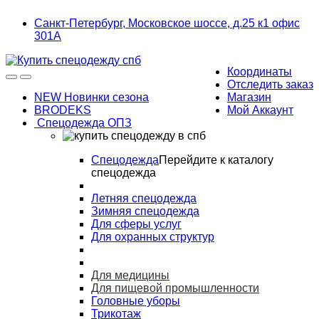
Skip
Skip
Санкт-Петербург, Московское шоссе, д.25 к1 офис
to
to
301А
navigation
content
Координаты
Отследить заказ
NEW Новинки сезона
Магазин
BRODEKS
Мой Аккаунт
Спецодежда ОПЗ
Спецодежда
Перейдите к каталогу
спецодежда
Летняя спецодежда
Зимняя спецодежда
Для сферы услуг
Для охранных структур
Для медицины
Для пищевой промышленности
Головные уборы
Трикотаж