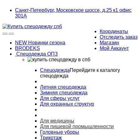
Skip
Skip
Санкт-Петербург, Московское шоссе, д.25 к1 офис
to
to
301А
navigation
content
Координаты
Отследить заказ
NEW Новинки сезона
Магазин
BRODEKS
Мой Аккаунт
Спецодежда ОПЗ
Спецодежда
Перейдите к каталогу
спецодежда
Летняя спецодежда
Зимняя спецодежда
Для сферы услуг
Для охранных структур
Для медицины
Для пищевой промышленности
Головные уборы
Трикотаж