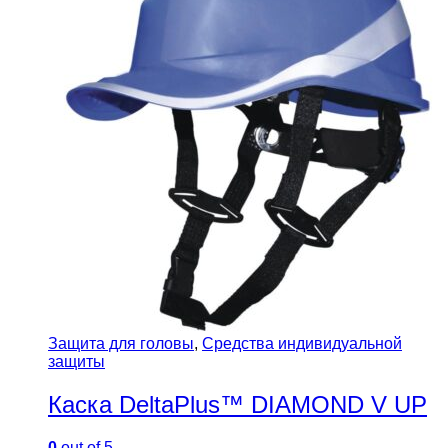
Защита для головы
,
Средства индивидуальной
защиты
Каска DeltaPlus™ DIAMOND V UP
0
out of 5