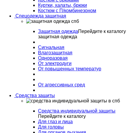
Куртки, халаты, брюки
Костюм с П/комбинезоном
Спецодежда защитная
Защитная одежда
Перейдите к каталогу
защитная одежда
Сигнальная
Влагозащитная
Одноразовая
От электродуги
От повышенных температур
От агрессивных сред
Средства защиты
Средства индивидуальной защиты
Перейдите к каталогу
Для глаз и лица
Для головы
Для органов дыхания