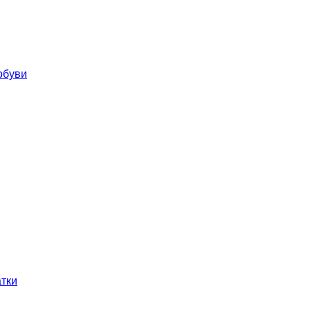
обуви
тки