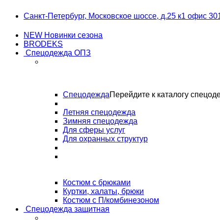
Skip
Skip
Санкт-Петербург, Московское шоссе, д.25 к1 офис 30
to
to
navigation
content
NEW Новинки сезона
BRODEKS
Спецодежда ОПЗ
Спецодежда
Перейдите к каталогу спецод
Летняя спецодежда
Зимняя спецодежда
Для сферы услуг
Для охранных структур
Костюм с брюками
Куртки, халаты, брюки
Костюм с П/комбинезоном
Спецодежда защитная