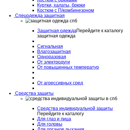
Куртки, халаты, брюки
Костюм с П/комбинезоном
Спецодежда защитная
Защитная одежда
Перейдите к каталогу
защитная одежда
Сигнальная
Влагозащитная
Одноразовая
От электродуги
От повышенных температур
От агрессивных сред
Средства защиты
Средства индивидуальной защиты
Перейдите к каталогу
Для глаз и лица
Для головы
Для органов дыхания