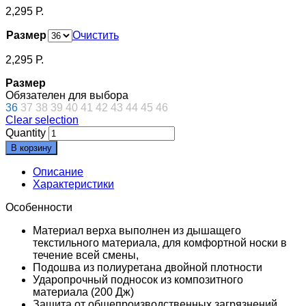
2,295
Р.
Размер
Очистить
2,295
Р.
Размер
Обязателен для выбора
36
37
38
39
40
41
42
43
44
45
46
Clear selection
Quantity
В корзину
Описание
Характеристики
Особенности
Материал верха выполнен из дышащего
текстильного материала, для комфортной носки в
течение всей смены,
Подошва из полиуретана двойной плотности
Ударопрочный подносок из композитного
материала (200 Дж)
Защита от общепроизводственных загрязнений