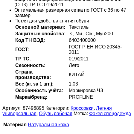
(ОПЗ) ТР ТС 019/2011
Оптимальная размерная сетка по ГОСТ с 36 по 47
размер
Петля для удобства снятия обуви
Оcновной материал:
Текстиль
Защитные свойства:
З
,
Ми
,
Сж
,
Мун200
Код ТН ВЭД:
6403400000
ГОСТ Р ЕН ИСО 20345-
ГОСТ:
2011
ТР ТС:
019/2011
Сезонность:
Лето
Страна
КИТАЙ
производства:
Вес (кг. за 1 шт.):
1.03
Особенность учёта:
Маркировка ЧЗ
Марка/бренд:
PROFLINE
Артикул:
87496895
Категории:
Кроссовки
,
Летняя
универсальная
,
Обувь рабочая
Метка:
Факел спецодежда
Материал
Натуральная кожа