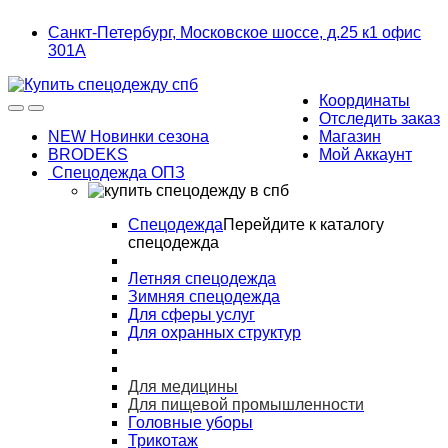
Skip
Skip
Санкт-Петербург, Московское шоссе, д.25 к1 офис
to
to
301А
navigation
content
Координаты
Отследить заказ
NEW Новинки сезона
Магазин
BRODEKS
Мой Аккаунт
Спецодежда ОПЗ
Спецодежда
Перейдите к каталогу
спецодежда
Летняя спецодежда
Зимняя спецодежда
Для сферы услуг
Для охранных структур
Для медицины
Для пищевой промышленности
Головные уборы
Трикотаж