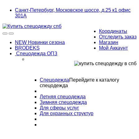
Skip
Skip
Санкт-Петербург, Московское шоссе, д.25 к1 офис
to
to
301А
navigation
content
Координаты
Отследить заказ
NEW Новинки сезона
Магазин
BRODEKS
Мой Аккаунт
Спецодежда ОПЗ
Спецодежда
Перейдите к каталогу
спецодежда
Летняя спецодежда
Зимняя спецодежда
Для сферы услуг
Для охранных структур