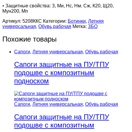
• Защитные свойства: З, Ми, Нс, Нм. Сж, К20, Щ20,
Мун200, Мп
Артикул:
5208ККС
Категории:
Ботинки
,
Летняя
универсальная
,
Обувь рабочая
Метка:
ЗБО
Похожие товары
Сапоги
,
Летняя универсальная
,
Обувь рабочая
Сапоги защитные на ПУ/ТПУ
подошве с композитным
подноском
Сапоги
,
Летняя универсальная
,
Обувь рабочая
Сапоги защитные на ПУ/ТПУ
подошве с композитным