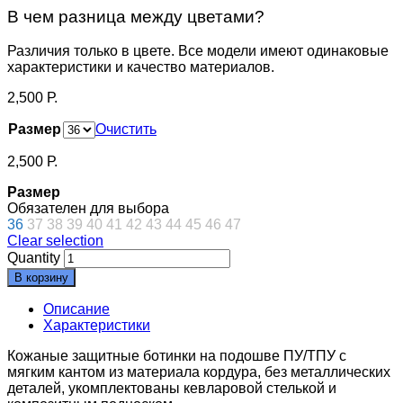
В чем разница между цветами?
Различия только в цвете. Все модели имеют одинаковые
характеристики и качество материалов.
2,500
Р.
Размер
Очистить
2,500
Р.
Размер
Обязателен для выбора
36
37
38
39
40
41
42
43
44
45
46
47
Clear selection
Quantity
В корзину
Описание
Характеристики
Кожаные защитные ботинки на подошве ПУ/ТПУ с
мягким кантом из материала кордура, без металлических
деталей, укомплектованы кевларовой стелькой и