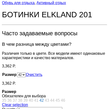
Обувь для отдыха
,
Активный отдых
БОТИНКИ ELKLAND 201
Часто задаваемые вопросы
В чем разница между цветами?
Различия только в цвете. Все модели имеют одинаковые
характеристики и качество материалов.
3,362
Р.
Размер
Очистить
3,362
Р.
Размер
Обязателен для выбора
35
36
37
38
39
40
41
42
43
44
45
46
Clear selection