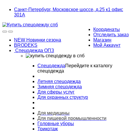
Skip
Skip
Санкт-Петербург, Московское шоссе, д.25 к1 офис
to
to
301А
navigation
content
Координаты
Отследить заказ
NEW Новинки сезона
Магазин
BRODEKS
Мой Аккаунт
Спецодежда ОПЗ
Спецодежда
Перейдите к каталогу
спецодежда
Летняя спецодежда
Зимняя спецодежда
Для сферы услуг
Для охранных структур
Для медицины
Для пищевой промышленности
Головные уборы
Трикотаж