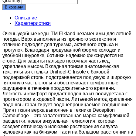
Quantity
В корзину
Описание
Характеристики
Очень удобные кеды TM Elkland незаменимы для летней
погоды. Верх выполнены из прочного экотекстиля
отлично подходят для туризма, активного отдыха и
прогулок. Благодаря продуманной форме колодки и
удобной шнуровке, ботинки надежно фиксируются на
стопе. Для защиты пальцев носочная часть кед
укреплена мысом. Вкладная тонкая анатомическая
текстильная стелька Uniheel-C Insole с боковой
поддержкой стопы подстраивается под узкую и широкую
пяточную часть стопы и обеспечивает комфортные
ощущения в течение продолжительного времени.
Легкость и комфорт придает подошва из полиуретана с
протектором в ходовой части. Литьевой метод крепления
подошвы гарантирует водонепроницаемое соединение.
Принт ткани верха выполнен в технике Deception
Camouflage – это запатентованная марка камуфляжной
расцветки, новая визуальная технология, которая
создает оптическую иллюзию растворения силуэта
человека как на близком, так и на большом расстоянии на