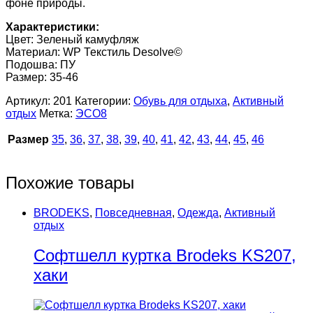
фоне природы.
Характеристики:
Цвет: Зеленый камуфляж
Материал: WP Текстиль Desolve©
Подошва: ПУ
Размер: 35-46
Артикул:
201
Категории:
Обувь для отдыха
,
Активный
отдых
Метка:
ЭСО8
Размер
35
,
36
,
37
,
38
,
39
,
40
,
41
,
42
,
43
,
44
,
45
,
46
Похожие товары
BRODEKS
,
Повседневная
,
Одежда
,
Активный
отдых
Софтшелл куртка Brodeks KS207,
хаки