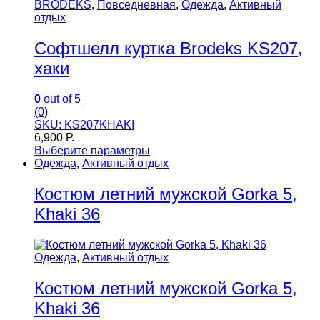
BRODEKS
,
Повседневная
,
Одежда
,
Активный
отдых
Софтшелл куртка Brodeks KS207,
хаки
0
out of 5
(0)
SKU: KS207KHAKI
6,900
Р.
Выберите параметры
Одежда
,
Активный отдых
Костюм летний мужской Gorka 5,
Khaki 36
Одежда
,
Активный отдых
Костюм летний мужской Gorka 5,
Khaki 36