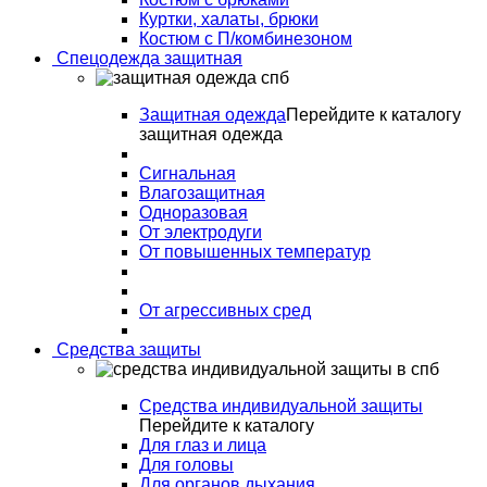
Куртки, халаты, брюки
Костюм с П/комбинезоном
Спецодежда защитная
Защитная одежда
Перейдите к каталогу
защитная одежда
Сигнальная
Влагозащитная
Одноразовая
От электродуги
От повышенных температур
От агрессивных сред
Средства защиты
Средства индивидуальной защиты
Перейдите к каталогу
Для глаз и лица
Для головы
Для органов дыхания