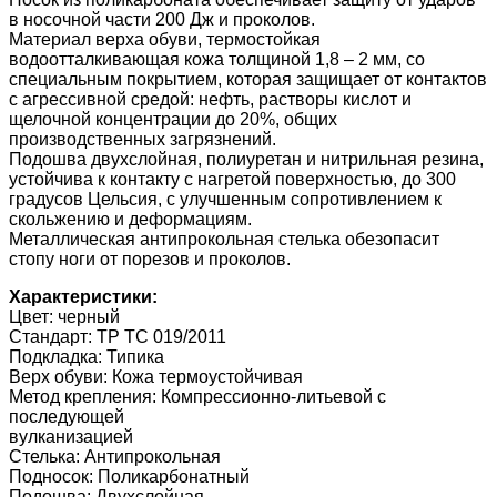
в носочной части 200 Дж и проколов.
Материал верха обуви, термостойкая
водоотталкивающая кожа толщиной 1,8 – 2 мм, со
специальным покрытием, которая защищает от контактов
с агрессивной средой: нефть, растворы кислот и
щелочной концентрации до 20%, общих
производственных загрязнений.
Подошва двухслойная, полиуретан и нитрильная резина,
устойчива к контакту с нагретой поверхностью, до 300
градусов Цельсия, с улучшенным сопротивлением к
скольжению и деформациям.
Металлическая антипрокольная стелька обезопасит
стопу ноги от порезов и проколов.
Характеристики:
Цвет: черный
Стандарт: ТР ТС 019/2011
Подкладка: Типика
Верх обуви: Кожа термоустойчивая
Метод крепления: Компрессионно-литьевой с
последующей
вулканизацией
Стелька: Антипрокольная
Подносок: Поликарбонатный
Подошва: Двухслойная