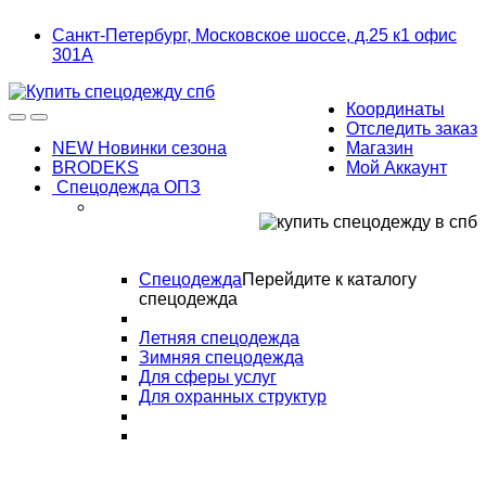
Skip
Skip
Санкт-Петербург, Московское шоссе, д.25 к1 офис
to
to
301А
navigation
content
Координаты
Отследить заказ
NEW Новинки сезона
Магазин
BRODEKS
Мой Аккаунт
Спецодежда ОПЗ
Спецодежда
Перейдите к каталогу
спецодежда
Летняя спецодежда
Зимняя спецодежда
Для сферы услуг
Для охранных структур