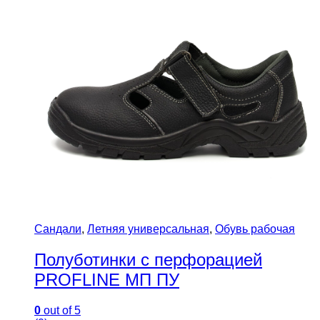
Сандали
,
Летняя универсальная
,
Обувь рабочая
Полуботинки с перфорацией
PROFLINE МП ПУ
0
out of 5