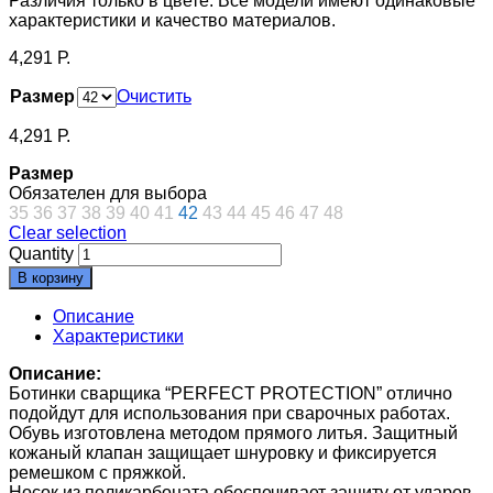
Различия только в цвете. Все модели имеют одинаковые
характеристики и качество материалов.
4,291
Р.
Размер
Очистить
4,291
Р.
Размер
Обязателен для выбора
35
36
37
38
39
40
41
42
43
44
45
46
47
48
Clear selection
Quantity
В корзину
Описание
Характеристики
Описание:
Ботинки сварщика “PERFECT PROTECTION” отлично
подойдут для использования при сварочных работах.
Обувь изготовлена методом прямого литья. Защитный
кожаный клапан защищает шнуровку и фиксируется
ремешком с пряжкой.
Носок из поликарбоната обеспечивает защиту от ударов