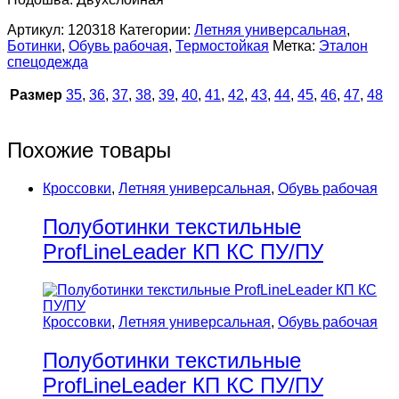
Артикул:
120318
Категории:
Летняя универсальная
,
Ботинки
,
Обувь рабочая
,
Термостойкая
Метка:
Эталон
спецодежда
Размер
35
,
36
,
37
,
38
,
39
,
40
,
41
,
42
,
43
,
44
,
45
,
46
,
47
,
48
Похожие товары
Кроссовки
,
Летняя универсальная
,
Обувь рабочая
Полуботинки текстильные
ProfLineLeader КП КС ПУ/ПУ
Кроссовки
,
Летняя универсальная
,
Обувь рабочая
Полуботинки текстильные
ProfLineLeader КП КС ПУ/ПУ