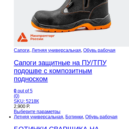
Сапоги
,
Летняя универсальная
,
Обувь рабочая
Сапоги защитные на ПУ/ТПУ
подошве с композитным
подноском
0
out of 5
(0)
SKU: 5218К
2,900
Р.
Выберите параметры
Летняя универсальная
,
Ботинки
,
Обувь рабочая