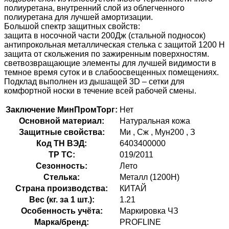
полиуретана, внутренний слой из облегченного
полиуретана для лучшей амортизации.
Большой спектр защитных свойств:
защита в носочной части 200Дж (стальной подносок)
антипрокольная металлическая стелька с защитой 1200 Н
защита от скольжения по зажиренным поверхностям.
светвозвращающие элементы для лучшей видимости в
темное время суток и в слабоосвещенных помещениях.
Подклад выполнен из дышащей 3D – сетки для
комфортной носки в течение всей рабочей смены.
Заключение МинПромТорг:
Нет
Оcновной материал:
Натуральная кожа
Защитные свойства:
Ми
,
Сж
,
Мун200
,
З
Код ТН ВЭД:
6403400000
ТР ТС:
019/2011
Сезонность:
Лето
Стелька:
Металл (1200Н)
Страна производства:
КИТАЙ
Вес (кг. за 1 шт.):
1.21
Особенность учёта:
Маркировка ЧЗ
Марка/бренд:
PROFLINE