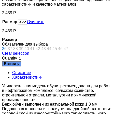
характеристики и качество материалов.
2,439
Р.
Размер
Очистить
2,439
Р.
Размер
Обязателен для выбора
36
37
38
39
40
41
42
43
44
45
46
47
Clear selection
Quantity
В корзину
Описание
Характеристики
Универсальная модель обуви, рекомендована для работ
в нефтегазовом комплексе, сельском хозяйстве,
строительной отрасли, металлургии и химической
промышленности.
Верх обуви выполнен из натуральной кожи 1,8 мм.
Подошва выполнена из полиуретана двойной плотности:
ходовой слой из износоустойчивого термопластичного