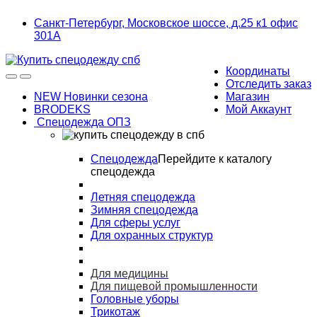
Skip
Skip
Санкт-Петербург, Московское шоссе, д.25 к1 офис
to
to
301А
navigation
content
Координаты
Отследить заказ
NEW Новинки сезона
Магазин
BRODEKS
Мой Аккаунт
Спецодежда ОПЗ
Спецодежда
Перейдите к каталогу
спецодежда
Летняя спецодежда
Зимняя спецодежда
Для сферы услуг
Для охранных структур
Для медицины
Для пищевой промышленности
Головные уборы
Трикотаж