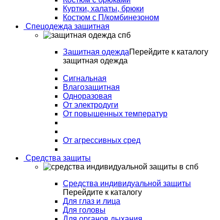
Куртки, халаты, брюки
Костюм с П/комбинезоном
Спецодежда защитная
Защитная одежда
Перейдите к каталогу
защитная одежда
Сигнальная
Влагозащитная
Одноразовая
От электродуги
От повышенных температур
От агрессивных сред
Средства защиты
Средства индивидуальной защиты
Перейдите к каталогу
Для глаз и лица
Для головы
Для органов дыхания