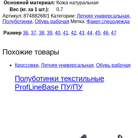
Оcновной материал:
Кожа натуральная
Вес (кг. за 1 шт.):
0.7
Артикул:
87488268/1
Категории:
Летняя универсальная
,
Полуботинки
,
Обувь рабочая
Метка:
Факел спецодежда
Размер
36
,
37
,
38
,
39
,
40
,
41
,
42
,
43
,
44
,
45
,
46
,
47
Похожие товары
Кроссовки
,
Летняя универсальная
,
Обувь рабочая
Полуботинки текстильные
ProfLineBase ПУ/ПУ