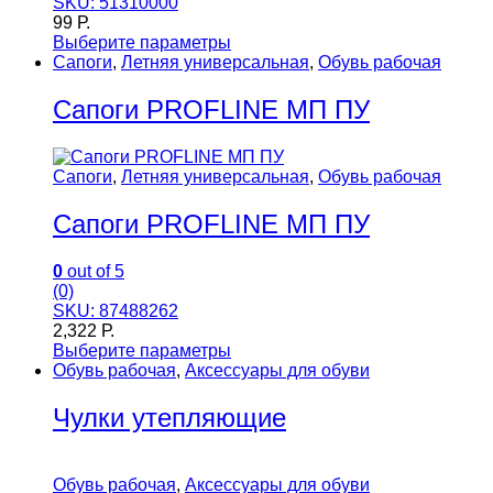
SKU: 51310000
99
Р.
Выберите параметры
Сапоги
,
Летняя универсальная
,
Обувь рабочая
Сапоги PROFLINE МП ПУ
Сапоги
,
Летняя универсальная
,
Обувь рабочая
Сапоги PROFLINE МП ПУ
0
out of 5
(0)
SKU: 87488262
2,322
Р.
Выберите параметры
Обувь рабочая
,
Аксессуары для обуви
Чулки утепляющие
Обувь рабочая
,
Аксессуары для обуви