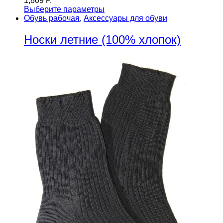
1,809
Р.
Выберите параметры
Обувь рабочая
,
Аксессуары для обуви
Носки летние (100% хлопок)