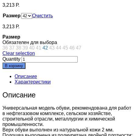
3,213
Р.
Размер
Очистить
3,213
Р.
Размер
Обязателен для выбора
36
37
38
39
40
41
42
43
44
45
46
47
Clear selection
Quantity
В корзину
Описание
Характеристики
Описание
Универсальная модель обуви, рекомендована для работ
в нефтегазовом комплексе, сельском хозяйстве,
строительной отрасли, металлургии и химической
промышленности.
Верх обуви выполнен из натуральной кожи 2 мм.
Подошва выполнена из полиуретана двойной плотности: