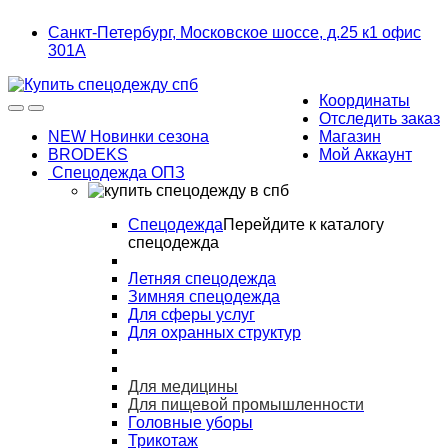
Skip
Skip
Санкт-Петербург, Московское шоссе, д.25 к1 офис
to
to
301А
navigation
content
Координаты
Отследить заказ
NEW Новинки сезона
Магазин
BRODEKS
Мой Аккаунт
Спецодежда ОПЗ
Спецодежда
Перейдите к каталогу
спецодежда
Летняя спецодежда
Зимняя спецодежда
Для сферы услуг
Для охранных структур
Для медицины
Для пищевой промышленности
Головные уборы
Трикотаж