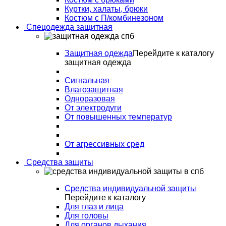
Куртки, халаты, брюки
Костюм с П/комбинезоном
Спецодежда защитная
Защитная одежда
Перейдите к каталогу
защитная одежда
Сигнальная
Влагозащитная
Одноразовая
От электродуги
От повышенных температур
От агрессивных сред
Средства защиты
Средства индивидуальной защиты
Перейдите к каталогу
Для глаз и лица
Для головы
Для органов дыхания