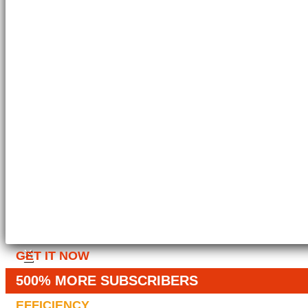
×
GET IT NOW
500% MORE SUBSCRIBERS
EFFICIENCY