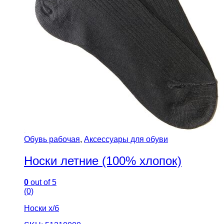
Обувь рабочая
,
Аксессуары для обуви
Носки летние (100% хлопок)
0
out of 5
(0)
Носки х/б