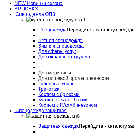
NEW Новинки сезона
BRODEKS
Спецодежда ОПЗ
Спецодежда
Перейдите к каталогу спецод
Летняя спецодежда
Зимняя спецодежда
Для сферы услуг
Для охранных структур
Для медицины
Для пищевой промышленности
Головные уборы
Трикотаж
Костюм с брюками
Куртки, халаты, брюки
Костюм с П/комбинезоном
Спецодежда защитная
Защитная одежда
Перейдите к каталогу з