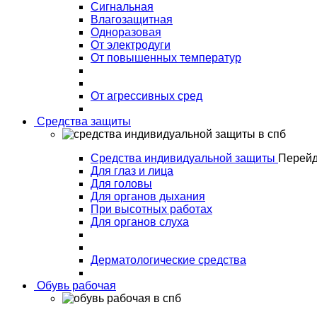
Сигнальная
Влагозащитная
Одноразовая
От электродуги
От повышенных температур
От агрессивных сред
Средства защиты
Средства индивидуальной защиты
Перейд
Для глаз и лица
Для головы
Для органов дыхания
При высотных работах
Для органов слуха
Дерматологические средства
Обувь рабочая