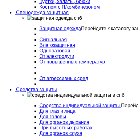
Куртки, халаты, брюки
Костюм с П/комбинезоном
Спецодежда защитная
Защитная одежда
Перейдите к каталогу з
Сигнальная
Влагозащитная
Одноразовая
От электродуги
От повышенных температур
От агрессивных сред
Средства защиты
Средства индивидуальной защиты
Перейд
Для глаз и лица
Для головы
Для органов дыхания
При высотных работах
Для органов слуха