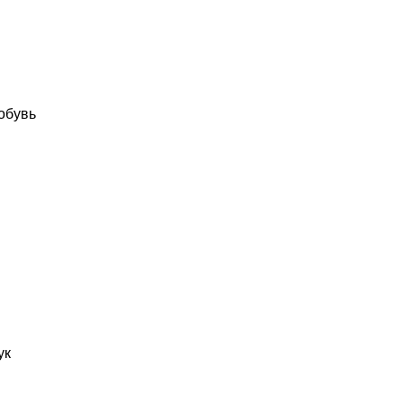
обувь
ук