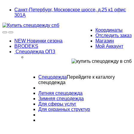
Skip
Skip
Санкт-Петербург, Московское шоссе, д.25 к1 офис
to
to
301А
navigation
content
Координаты
Отследить заказ
NEW Новинки сезона
Магазин
BRODEKS
Мой Аккаунт
Спецодежда ОПЗ
Спецодежда
Перейдите к каталогу
спецодежда
Летняя спецодежда
Зимняя спецодежда
Для сферы услуг
Для охранных структур