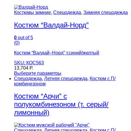
Костюмы зимние
,
Спецодежда
,
Зимняя спецодежда
Костюм “Валдай-Норд”
0
out of 5
(0)
Костюм “Валдай–Норд” т.синий/желтый
SKU: КОС563
13,704
Р.
Выберите параметры
Спецодежда
,
Летняя спецодежда
,
Костюм с П/
комбинезоном
Костюм “Арчи” с
полукомбинезоном (т. серый/
лимонный)
Спецодежда
,
Летняя спецодежда
,
Костюм с П/