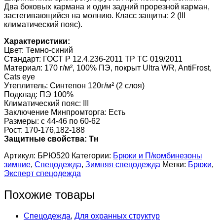
Два боковых кармана и один задний прорезной карман,
застегивающийся на молнию. Класс защиты: 2 (III
климатический пояс).
Характеристики:
Цвет: Темно-синий
Стандарт: ГОСТ Р 12.4.236-2011 ТР ТС 019/2011
Материал: 170 г/м², 100% ПЭ, покрыт Ultra WR, AntiFrost,
Cats eye
Утеплитель: Синтепон 120г/м² (2 слоя)
Подклад: ПЭ 100%
Климатический пояс: III
Заключение Минпромторга: Есть
Размеры: с 44-46 по 60-62
Рост: 170-176,182-188
Защитные свойства: Тн
Артикул:
БРЮ520
Категории:
Брюки и П/комбинезоны
зимние
,
Спецодежда
,
Зимняя спецодежда
Метки:
Брюки
,
Эксперт спецодежда
Похожие товары
Спецодежда
,
Для охранных структур