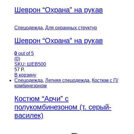
Шеврон “Охрана” на рукав
Спецодежда
,
Для охранных структур
Шеврон “Охрана” на рукав
0
out of 5
(0)
SKU: ШЕВ500
57
Р.
В корзину
Спецодежда
,
Летняя спецодежда
,
Костюм с П/
комбинезоном
Костюм “Арчи” с
полукомбинезоном (т. серый-
василек)