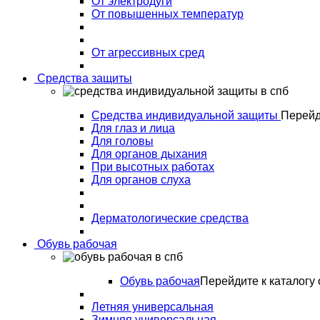
От электродуги
От повышенных температур
От агрессивных сред
Средства защиты
Средства индивидуальной защиты
Перейд
Для глаз и лица
Для головы
Для органов дыхания
При высотных работах
Для органов слуха
Дерматологические средства
Обувь рабочая
Обувь рабочая
Перейдите к каталогу 
Летняя универсальная
Зимняя универсальная