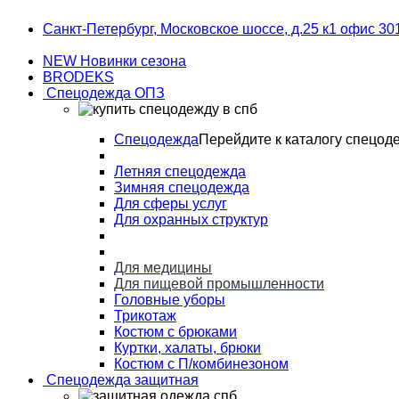
Skip
Skip
Санкт-Петербург, Московское шоссе, д.25 к1 офис 30
to
to
navigation
content
NEW Новинки сезона
BRODEKS
Спецодежда ОПЗ
Спецодежда
Перейдите к каталогу спецод
Летняя спецодежда
Зимняя спецодежда
Для сферы услуг
Для охранных структур
Для медицины
Для пищевой промышленности
Головные уборы
Трикотаж
Костюм с брюками
Куртки, халаты, брюки
Костюм с П/комбинезоном
Спецодежда защитная