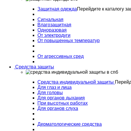
Защитная одежда
Перейдите к каталогу з
Сигнальная
Влагозащитная
Одноразовая
От электродуги
От повышенных температур
От агрессивных сред
Средства защиты
Средства индивидуальной защиты
Перейд
Для глаз и лица
Для головы
Для органов дыхания
При высотных работах
Для органов слуха
Дерматологические средства