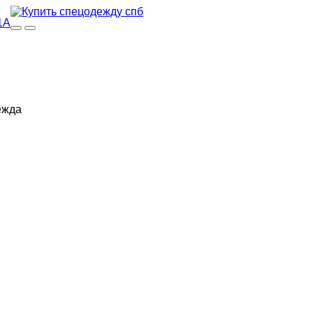
1А
ежда