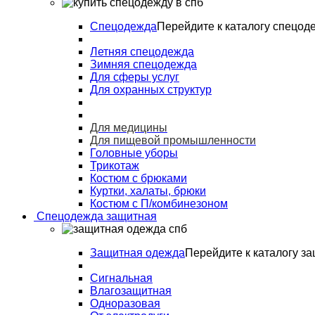
Спецодежда
Перейдите к каталогу спецод
Летняя спецодежда
Зимняя спецодежда
Для сферы услуг
Для охранных структур
Для медицины
Для пищевой промышленности
Головные уборы
Трикотаж
Костюм с брюками
Куртки, халаты, брюки
Костюм с П/комбинезоном
Спецодежда защитная
Защитная одежда
Перейдите к каталогу з
Сигнальная
Влагозащитная
Одноразовая