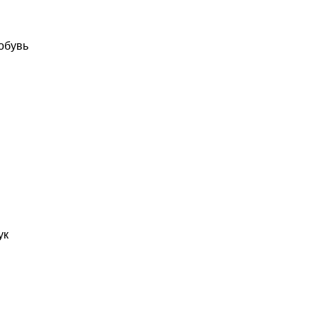
обувь
ук