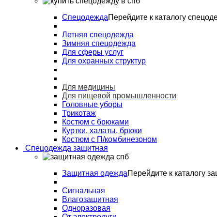
Спецодежда
Перейдите к каталогу спецод
Летняя спецодежда
Зимняя спецодежда
Для сферы услуг
Для охранных структур
Для медицины
Для пищевой промышленности
Головные уборы
Трикотаж
Костюм с брюками
Куртки, халаты, брюки
Костюм с П/комбинезоном
Спецодежда защитная
Защитная одежда
Перейдите к каталогу з
Сигнальная
Влагозащитная
Одноразовая
От электродуги