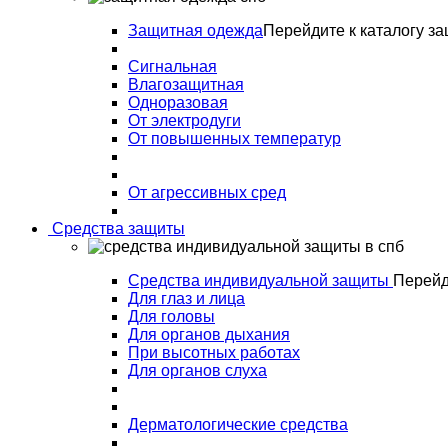
Защитная одежда
Перейдите к каталогу з
Сигнальная
Влагозащитная
Одноразовая
От электродуги
От повышенных температур
От агрессивных сред
Средства защиты
Средства индивидуальной защиты
Перейд
Для глаз и лица
Для головы
Для органов дыхания
При высотных работах
Для органов слуха
Дерматологические средства