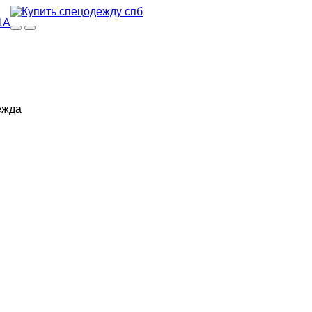
1А
ежда