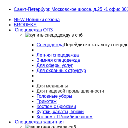
Skip
Skip
Санкт-Петербург, Московское шоссе, д.25 к1 офис 30
to
to
navigation
content
NEW Новинки сезона
BRODEKS
Спецодежда ОПЗ
Спецодежда
Перейдите к каталогу спецод
Летняя спецодежда
Зимняя спецодежда
Для сферы услуг
Для охранных структур
Для медицины
Для пищевой промышленности
Головные уборы
Трикотаж
Костюм с брюками
Куртки, халаты, брюки
Костюм с П/комбинезоном
Спецодежда защитная