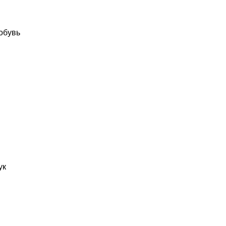
обувь
ук