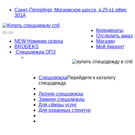
Skip
Skip
Санкт-Петербург, Московское шоссе, д.25 к1 офис
to
to
301А
navigation
content
Координаты
Отследить заказ
NEW Новинки сезона
Магазин
BRODEKS
Мой Аккаунт
Спецодежда ОПЗ
Спецодежда
Перейдите к каталогу
спецодежда
Летняя спецодежда
Зимняя спецодежда
Для сферы услуг
Для охранных структур