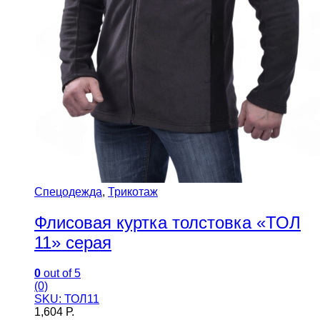
Спецодежда
,
Трикотаж
Флисовая куртка толстовка «ТОЛ
11» серая
0
out of 5
(0)
SKU: ТОЛ11
1,604
Р.