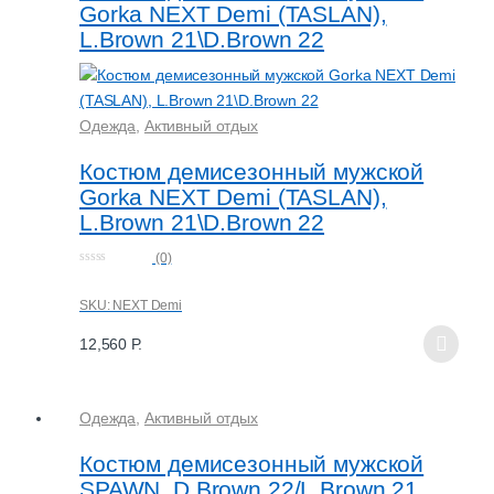
Gorka NEXT Demi (TASLAN),
L.Brown 21\D.Brown 22
Одежда
,
Активный отдых
Костюм демисезонный мужской
Gorka NEXT Demi (TASLAN),
L.Brown 21\D.Brown 22
(0)
0
o
u
SKU: NEXT Demi
t
o
f
12,560
Р.
5
Одежда
,
Активный отдых
Костюм демисезонный мужской
SPAWN, D.Brown 22/L.Brown 21