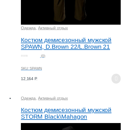
Одежда
,
Активный отдых
Костюм демисезонный мужской
SPAWN, D.Brown 22/L.Brown 21
(0)
0
o
u
SKU: SPAWN
t
o
f
12,164
Р.
5
Одежда
,
Активный отдых
Костюм демисезонный мужской
STORM Black\Mahagon