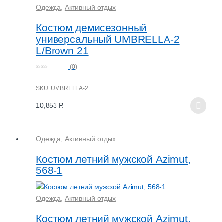
Одежда
,
Активный отдых
Костюм демисезонный
универсальный UMBRELLA-2
L/Brown 21
(0)
0
o
u
SKU: UMBRELLA-2
t
o
f
10,853
Р.
5
Одежда
,
Активный отдых
Костюм летний мужской Azimut,
568-1
Одежда
,
Активный отдых
Костюм летний мужской Azimut,