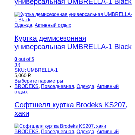
универсальная UMBRELLA-1 Black
Одежда
,
Активный отдых
Куртка демисезонная
универсальная UMBRELLA-1 Black
0
out of 5
(0)
SKU: UMBRELLA-1
5,060
Р.
Выберите параметры
BRODEKS
,
Повседневная
,
Одежда
,
Активный
отдых
Софтшелл куртка Brodeks KS207,
хаки
BRODEKS
,
Повседневная
,
Одежда
,
Активный