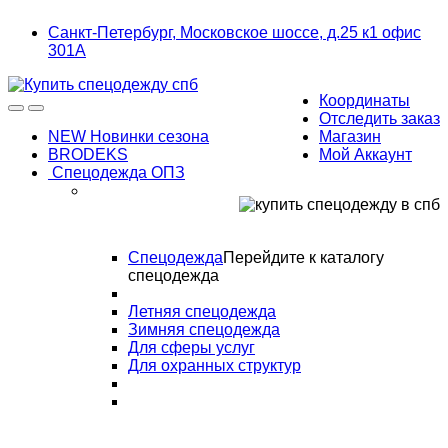
Skip
Skip
Санкт-Петербург, Московское шоссе, д.25 к1 офис
to
to
301А
navigation
content
Координаты
Отследить заказ
NEW Новинки сезона
Магазин
BRODEKS
Мой Аккаунт
Спецодежда ОПЗ
Спецодежда
Перейдите к каталогу
спецодежда
Летняя спецодежда
Зимняя спецодежда
Для сферы услуг
Для охранных структур