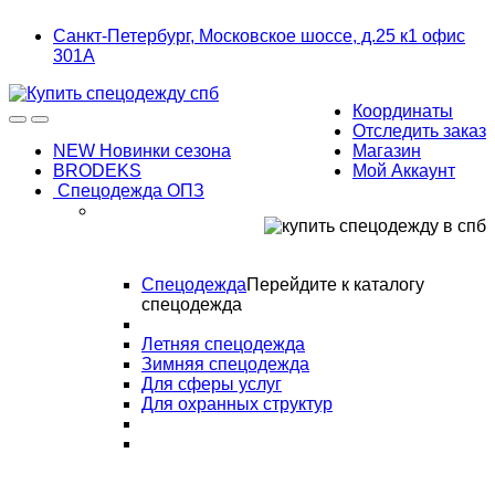
Skip
Skip
Санкт-Петербург, Московское шоссе, д.25 к1 офис
to
to
301А
navigation
content
Координаты
Отследить заказ
NEW Новинки сезона
Магазин
BRODEKS
Мой Аккаунт
Спецодежда ОПЗ
Спецодежда
Перейдите к каталогу
спецодежда
Летняя спецодежда
Зимняя спецодежда
Для сферы услуг
Для охранных структур