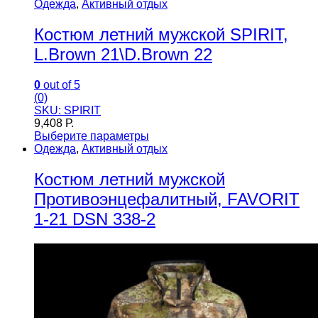
Одежда
,
Активный отдых
Костюм летний мужской SPIRIT,
L.Brown 21\D.Brown 22
0
out of 5
(0)
SKU: SPIRIT
9,408
Р.
Выберите параметры
Одежда
,
Активный отдых
Костюм летний мужской
Противоэнцефалитный, FAVORIT
1-21 DSN 338-2