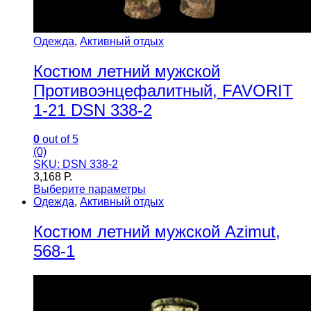
Одежда
,
Активный отдых
Костюм летний мужской
Противоэнцефалитный, FAVORIT
1-21 DSN 338-2
0
out of 5
(0)
SKU: DSN 338-2
3,168
Р.
Выберите параметры
Одежда
,
Активный отдых
Костюм летний мужской Azimut,
568-1