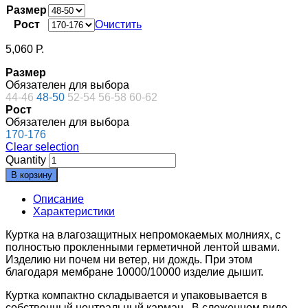
Размер
Рост
Очистить
5,060
Р.
Размер
Обязателен для выбора
44-46
48-50
52-54
56-58
60-62
Рост
Обязателен для выбора
170-176
Clear selection
Quantity
В корзину
Описание
Характеристики
Куртка на влагозащитных непромокаемых молниях, с
полностью прокленными герметичной лентой швами.
Изделию ни почем ни ветер, ни дождь. При этом
благодаря мембране 10000/10000 изделие дышит.
Куртка компактно складывается и упаковывается в
собственный центральный карман. В сложенном виде