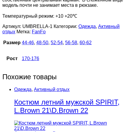
модель почти не занимает места в рюкзаке.
Температурный режим: +10 +20℃
Артикул:
UMBRELLA-1
Категории:
Одежда
,
Активный
отдых
Метка:
FanFo
Размер
44-46
,
48-50
,
52-54
,
56-58
,
60-62
Рост
170-176
Похожие товары
Одежда
,
Активный отдых
Костюм летний мужской SPIRIT,
L.Brown 21\D.Brown 22