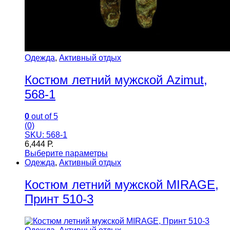
Одежда
,
Активный отдых
Костюм летний мужской Azimut,
568-1
0
out of 5
(0)
SKU: 568-1
6,444
Р.
Выберите параметры
Одежда
,
Активный отдых
Костюм летний мужской MIRAGE,
Принт 510-3