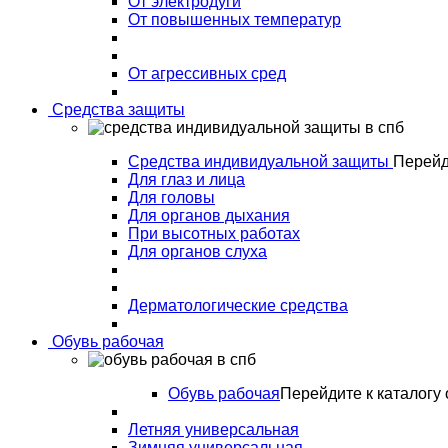
От электродуги
От повышенных температур
От агрессивных сред
Средства защиты
Средства индивидуальной защиты
Перейд
Для глаз и лица
Для головы
Для органов дыхания
При высотных работах
Для органов слуха
Дерматологические средства
Обувь рабочая
Обувь рабочая
Перейдите к каталогу 
Летняя универсальная
Зимняя универсальная