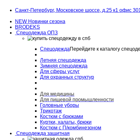
Skip
Skip
Санкт-Петербург, Московское шоссе, д.25 к1 офис 30
to
to
navigation
content
NEW Новинки сезона
BRODEKS
Спецодежда ОПЗ
Спецодежда
Перейдите к каталогу спецод
Летняя спецодежда
Зимняя спецодежда
Для сферы услуг
Для охранных структур
Для медицины
Для пищевой промышленности
Головные уборы
Трикотаж
Костюм с брюками
Куртки, халаты, брюки
Костюм с П/комбинезоном
Спецодежда защитная