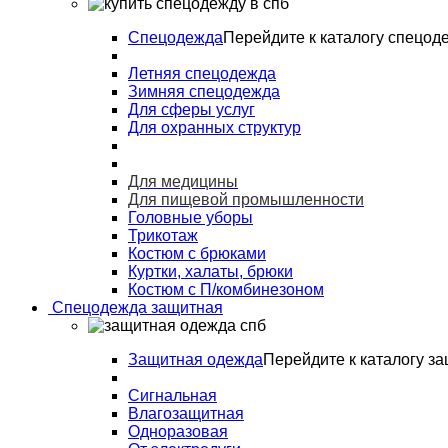
Спецодежда
Перейдите к каталогу спецод
Летняя спецодежда
Зимняя спецодежда
Для сферы услуг
Для охранных структур
Для медицины
Для пищевой промышленности
Головные уборы
Трикотаж
Костюм с брюками
Куртки, халаты, брюки
Костюм с П/комбинезоном
Спецодежда защитная
Защитная одежда
Перейдите к каталогу з
Сигнальная
Влагозащитная
Одноразовая