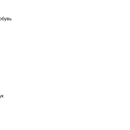
обувь
ук