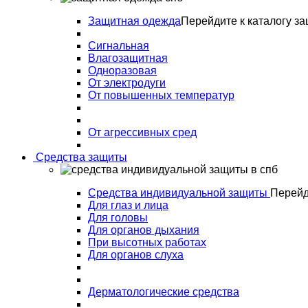
Защитная одежда
Перейдите к каталогу з
Сигнальная
Влагозащитная
Одноразовая
От электродуги
От повышенных температур
От агрессивных сред
Средства защиты
Средства индивидуальной защиты
Перейд
Для глаз и лица
Для головы
Для органов дыхания
При высотных работах
Для органов слуха
Дерматологические средства