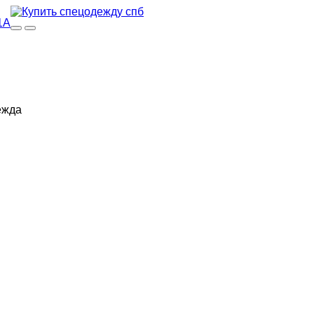
1А
ежда