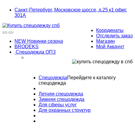
Skip
Skip
Санкт-Петербург, Московское шоссе, д.25 к1 офис
to
to
301А
navigation
content
Координаты
Отследить заказ
NEW Новинки сезона
Магазин
BRODEKS
Мой Аккаунт
Спецодежда ОПЗ
Спецодежда
Перейдите к каталогу
спецодежда
Летняя спецодежда
Зимняя спецодежда
Для сферы услуг
Для охранных структур