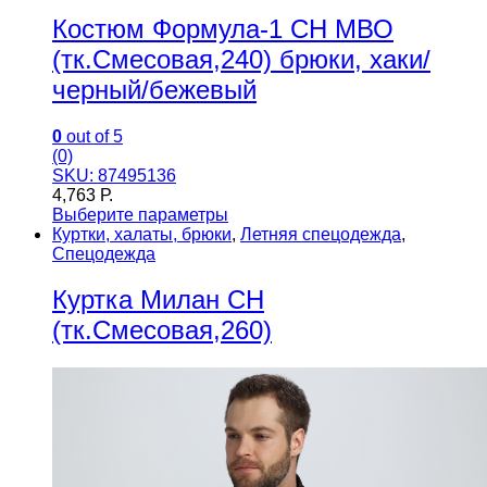
Костюм Формула-1 CH МВО
(тк.Смесовая,240) брюки, хаки/
черный/бежевый
0
out of 5
(0)
SKU: 87495136
4,763
Р.
Выберите параметры
Куртки, халаты, брюки
,
Летняя спецодежда
,
Спецодежда
Куртка Милан CH
(тк.Смесовая,260)