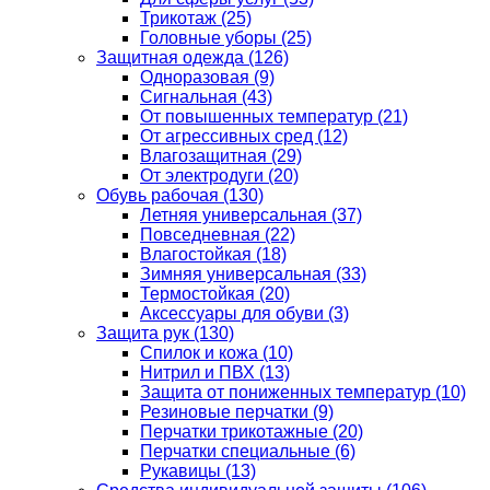
Трикотаж
(25)
Головные уборы
(25)
Защитная одежда
(126)
Одноразовая
(9)
Сигнальная
(43)
От повышенных температур
(21)
От агрессивных сред
(12)
Влагозащитная
(29)
От электродуги
(20)
Обувь рабочая
(130)
Летняя универсальная
(37)
Повседневная
(22)
Влагостойкая
(18)
Зимняя универсальная
(33)
Термостойкая
(20)
Аксессуары для обуви
(3)
Защита рук
(130)
Спилок и кожа
(10)
Нитрил и ПВХ
(13)
Защита от пониженных температур
(10)
Резиновые перчатки
(9)
Перчатки трикотажные
(20)
Перчатки специальные
(6)
Рукавицы
(13)