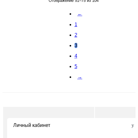
Отображение 51–75 из 104
←
1
2
3
4
5
→
Личный кабинет