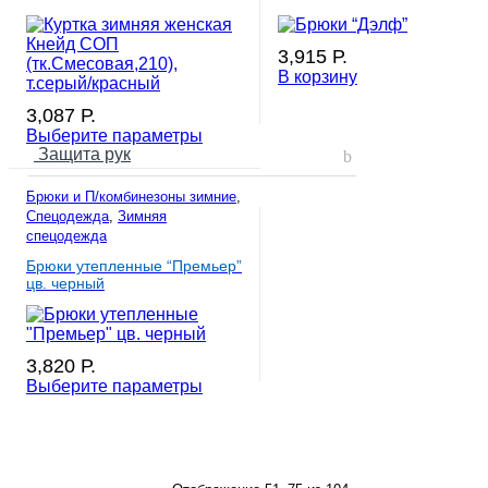
3,915
Р.
В корзину
3,087
Р.
Выберите параметры
Защита рук
Брюки и П/комбинезоны зимние
,
Спецодежда
,
Зимняя
спецодежда
Брюки утепленные “Премьер”
цв. черный
3,820
Р.
Выберите параметры