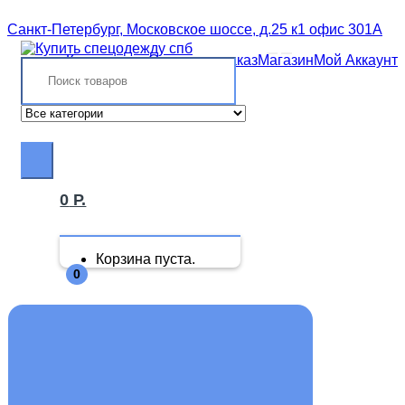
Skip
Skip
Санкт-Петербург, Московское шоссе, д.25 к1 офис 301А
to
to
navigation
content
Координаты
Отследить заказ
Магазин
Мой Аккаунт
Search
for:
0
Р.
Корзина пуста.
0