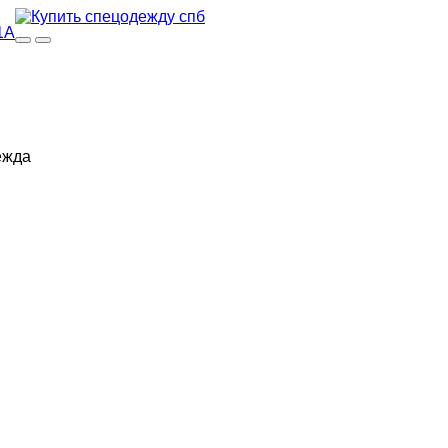
1А
ежда