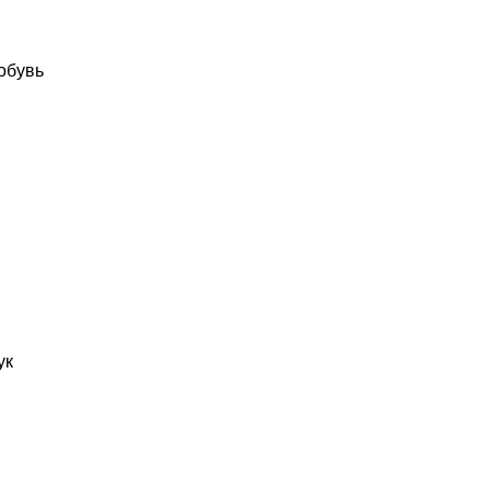
обувь
ук