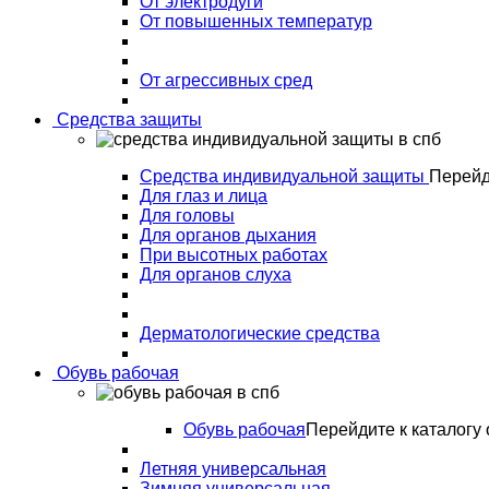
От электродуги
От повышенных температур
От агрессивных сред
Средства защиты
Средства индивидуальной защиты
Перейд
Для глаз и лица
Для головы
Для органов дыхания
При высотных работах
Для органов слуха
Дерматологические средства
Обувь рабочая
Обувь рабочая
Перейдите к каталогу 
Летняя универсальная
Зимняя универсальная