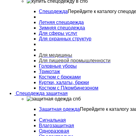
Спецодежда
Перейдите к каталогу спецод
Летняя спецодежда
Зимняя спецодежда
Для сферы услуг
Для охранных структур
Для медицины
Для пищевой промышленности
Головные уборы
Трикотаж
Костюм с брюками
Куртки, халаты, брюки
Костюм с П/комбинезоном
Спецодежда защитная
Защитная одежда
Перейдите к каталогу з
Сигнальная
Влагозащитная
Одноразовая