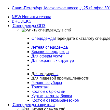
Skip
Skip
Санкт-Петербург, Московское шоссе, д.25 к1 офис 30
to
to
navigation
content
NEW Новинки сезона
BRODEKS
Спецодежда ОПЗ
Спецодежда
Перейдите к каталогу спецод
Летняя спецодежда
Зимняя спецодежда
Для сферы услуг
Для охранных структур
Для медицины
Для пищевой промышленности
Головные уборы
Трикотаж
Костюм с брюками
Куртки, халаты, брюки
Костюм с П/комбинезоном
Спецодежда защитная