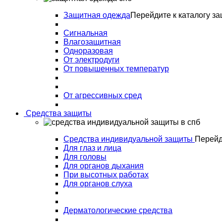
Защитная одежда
Перейдите к каталогу з
Сигнальная
Влагозащитная
Одноразовая
От электродуги
От повышенных температур
От агрессивных сред
Средства защиты
Средства индивидуальной защиты
Перейд
Для глаз и лица
Для головы
Для органов дыхания
При высотных работах
Для органов слуха
Дерматологические средства