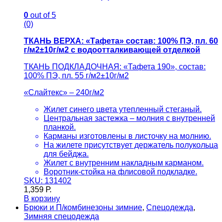
0
out of 5
(0)
ТКАНЬ ВЕРХА: «Тафета» состав: 100% ПЭ, пл. 60
г/м2±10г/м2 с водоотталкивающей отделкой
ТКАНЬ ПОДКЛАДОЧНАЯ: «Тафета 190», состав:
100% ПЭ, пл. 55 г/м2±10г/м2
«Слайтекс» – 240г/м2
Жилет синего цвета утепленный стеганый.
Центральная застежка – молния с внутренней
планкой.
Карманы изготовлены в листочку на молнию.
На жилете присутствует держатель полукольца
для бейджа.
Жилет с внутренним накладным карманом.
Воротник-стойка на флисовой подкладке.
SKU: 131402
1,359
Р.
В корзину
Брюки и П/комбинезоны зимние
,
Спецодежда
,
Зимняя спецодежда