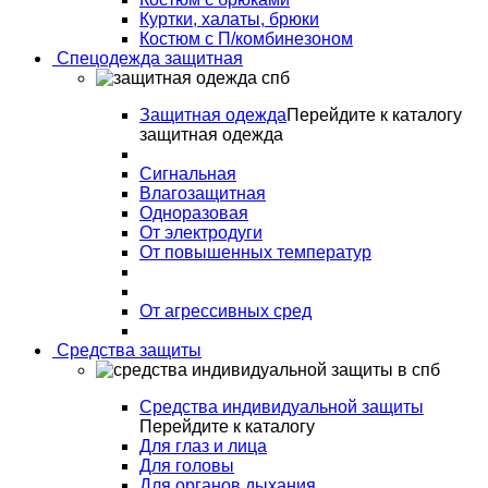
Куртки, халаты, брюки
Костюм с П/комбинезоном
Спецодежда защитная
Защитная одежда
Перейдите к каталогу
защитная одежда
Сигнальная
Влагозащитная
Одноразовая
От электродуги
От повышенных температур
От агрессивных сред
Средства защиты
Средства индивидуальной защиты
Перейдите к каталогу
Для глаз и лица
Для головы
Для органов дыхания