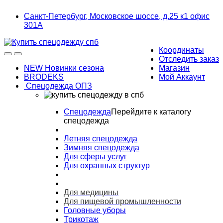
Skip
Skip
Санкт-Петербург, Московское шоссе, д.25 к1 офис
to
to
301А
navigation
content
Координаты
Отследить заказ
NEW Новинки сезона
Магазин
BRODEKS
Мой Аккаунт
Спецодежда ОПЗ
Спецодежда
Перейдите к каталогу
спецодежда
Летняя спецодежда
Зимняя спецодежда
Для сферы услуг
Для охранных структур
Для медицины
Для пищевой промышленности
Головные уборы
Трикотаж