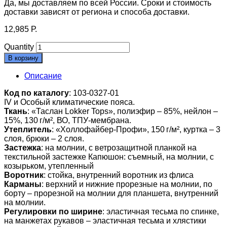
Да, мы доставляем по всей России. Сроки и стоимость
доставки зависят от региона и способа доставки.
12,985
Р.
Quantity
В корзину
Описание
Код по каталогу
: 103-0327-01
IV и Особый климатические пояса.
Ткань
: «Таслан Lokker Tops», полиэфир – 85%, нейлон –
15%, 130 г/м², ВО, ТПУ-мембрана.
Утеплитель
: «Холлофайбер-Профи», 150 г/м², куртка – 3
слоя, брюки – 2 слоя.
Застежка
: на молнии, с ветрозащитной планкой на
текстильной застежке Капюшон: съемный, на молнии, с
козырьком, утепленный
Воротник
: стойка, внутренний воротник из флиса
Карманы
: верхний и нижние прорезные на молнии, по
борту – прорезной на молнии для планшета, внутренний
на молнии.
Регулировки по ширине
: эластичная тесьма по спинке,
на манжетах рукавов – эластичная тесьма и хлястики