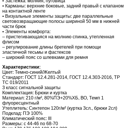
• Застежка: молния, пуговица
• Карманы: верхние боковые, задний правый с клапаном
на контактной ленте
• Визуальные элементы защиты: две параллельные
световозвращающие полосы шириной 50 мм в нижней
части брюк
• Элементы комфорта:
– пристегивающаяся на молнию спинка, утепленная
флисом
– регулирование длины бретелей при помощи
эластичной тесьмы и фастексов
– широкий пояс со шлевками для ремня
Характеристики:
Цвет: Темно-синий/Желтый
Стандарт: ГОСТ 12.4.281-2014, ГОСТ 12.4.303-2016, ТР
ТС 019/2011
3 класс сигнальной защиты
Комплектация: Брюки и куртка
Материал: 210 г/м², 80%ПЭ+20%ХБ, ВО, Темп 1
флуоресцентный
Утеплитель: Синтепон 120г/м² (куртка 3сл., брюки 2сл)
Подклад: ПЭ 100%
Климатический пояс: III
Размеры: с 44-46 по 68-70