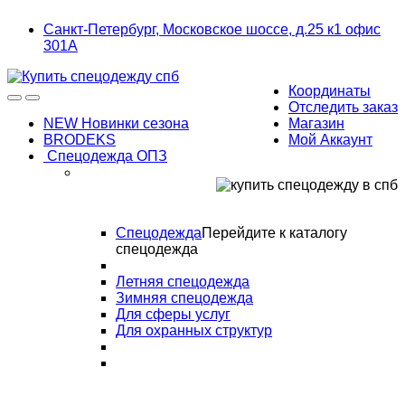
Skip
Skip
Санкт-Петербург, Московское шоссе, д.25 к1 офис
to
to
301А
navigation
content
Координаты
Отследить заказ
NEW Новинки сезона
Магазин
BRODEKS
Мой Аккаунт
Спецодежда ОПЗ
Спецодежда
Перейдите к каталогу
спецодежда
Летняя спецодежда
Зимняя спецодежда
Для сферы услуг
Для охранных структур