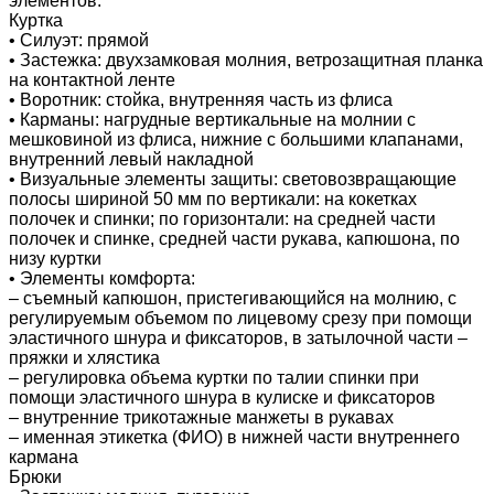
элементов.
Куртка
• Силуэт: прямой
• Застежка: двухзамковая молния, ветрозащитная планка
на контактной ленте
• Воротник: стойка, внутренняя часть из флиса
• Карманы: нагрудные вертикальные на молнии с
мешковиной из флиса, нижние с большими клапанами,
внутренний левый накладной
• Визуальные элементы защиты: световозвращающие
полосы шириной 50 мм по вертикали: на кокетках
полочек и спинки; по горизонтали: на средней части
полочек и спинке, средней части рукава, капюшона, по
низу куртки
• Элементы комфорта:
– съемный капюшон, пристегивающийся на молнию, с
регулируемым объемом по лицевому срезу при помощи
эластичного шнура и фиксаторов, в затылочной части –
пряжки и хлястика
– регулировка объема куртки по талии спинки при
помощи эластичного шнура в кулиске и фиксаторов
– внутренние трикотажные манжеты в рукавах
– именная этикетка (ФИО) в нижней части внутреннего
кармана
Брюки