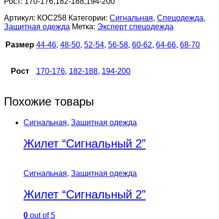
Рост: 170-176,182-188,194-200
Артикул:
КОС258
Категории:
Сигнальная
,
Спецодежда
,
Защитная одежда
Метка:
Эксперт спецодежда
Размер
44-46
,
48-50
,
52-54
,
56-58
,
60-62
,
64-66
,
68-70
Рост
170-176
,
182-188
,
194-200
Похожие товары
Сигнальная
,
Защитная одежда
Жилет “Сигнальный 2”
Сигнальная
,
Защитная одежда
Жилет “Сигнальный 2”
0
out of 5