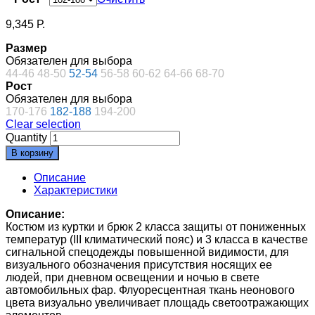
9,345
Р.
Размер
Обязателен для выбора
44-46
48-50
52-54
56-58
60-62
64-66
68-70
Рост
Обязателен для выбора
170-176
182-188
194-200
Clear selection
Quantity
В корзину
Описание
Характеристики
Описание:
Костюм из куртки и брюк 2 класса защиты от пониженных
температур (III климатический пояс) и 3 класса в качестве
сигнальной спецодежды повышенной видимости, для
визуального обозначения присутствия носящих ее
людей, при дневном освещении и ночью в свете
автомобильных фар. Флуоресцентная ткань неонового
цвета визуально увеличивает площадь светоотражающих