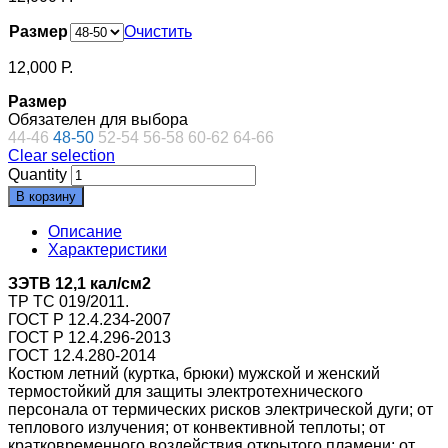
Размер
Очистить
12,000
Р.
Размер
Обязателен для выбора
44-46
48-50
52-54
56-58
60-62
64-66
Clear selection
Quantity
В корзину
Описание
Характеристики
ЗЭТВ 12,1 кал/см2
ТР ТС 019/2011.
ГОСТ Р 12.4.234-2007
ГОСТ Р 12.4.296-2013
ГОСТ 12.4.280-2014
Костюм летний (куртка, брюки) мужской и женский
термостойкий для защиты электротехнического
персонала от термических рисков электрической дуги; от
теплового излучения; от конвективной теплоты; от
кратковременного воздействия открытого пламени; от