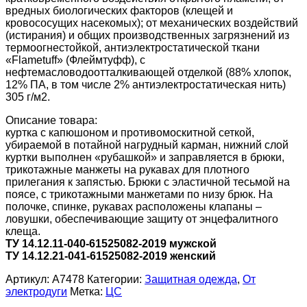
вредных биологических факторов (клещей и
кровососущих насекомых); от механических воздействий
(истирания) и общих производственных загрязнений из
термоогнестойкой, антиэлектростатической ткани
«Flametuff» (Флеймтуфф), с
нефтемасловодоотталкивающей отделкой (88% хлопок,
12% ПА, в том числе 2% антиэлектростатическая нить)
305 г/м2.
Описание товара:
куртка с капюшоном и противомоскитной сеткой,
убираемой в потайной нагрудный карман, нижний слой
куртки выполнен «рубашкой» и заправляется в брюки,
трикотажные манжеты на рукавах для плотного
прилегания к запястью. Брюки с эластичной тесьмой на
поясе, с трикотажными манжетами по низу брюк. На
полочке, спинке, рукавах расположены клапаны –
ловушки, обеспечивающие защиту от энцефалитного
клеща.
ТУ 14.12.11-040-61525082-2019 мужской
ТУ 14.12.21-041-61525082-2019 женский
Артикул:
А7478
Категории:
Защитная одежда
,
От
электродуги
Метка:
ЦС