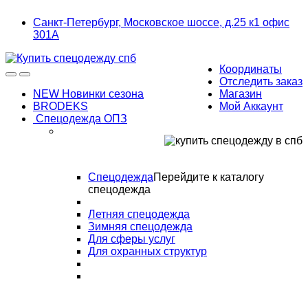
Skip
Skip
Санкт-Петербург, Московское шоссе, д.25 к1 офис
to
to
301А
navigation
content
Координаты
Отследить заказ
NEW Новинки сезона
Магазин
BRODEKS
Мой Аккаунт
Спецодежда ОПЗ
Спецодежда
Перейдите к каталогу
спецодежда
Летняя спецодежда
Зимняя спецодежда
Для сферы услуг
Для охранных структур