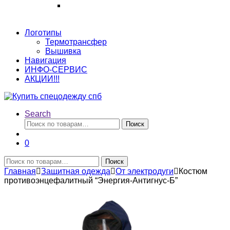
Логотипы
Термотрансфер
Вышивка
Навигация
ИНФО-СЕРВИС
АКЦИИ!!!
Search
Искать:
Поиск
0
Искать:
Поиск
Главная
Защитная одежда
От электродуги
Костюм
противоэнцефалитный “Энергия-Антигнус-Б”