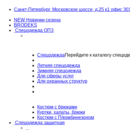
Skip
Skip
Санкт-Петербург, Московское шоссе, д.25 к1 офис 30
to
to
navigation
content
NEW Новинки сезона
BRODEKS
Спецодежда ОПЗ
Спецодежда
Перейдите к каталогу спецод
Летняя спецодежда
Зимняя спецодежда
Для сферы услуг
Для охранных структур
Костюм с брюками
Куртки, халаты, брюки
Костюм с П/комбинезоном
Спецодежда защитная