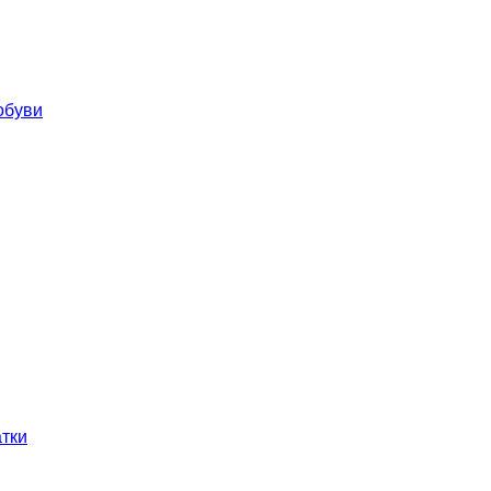
обуви
тки