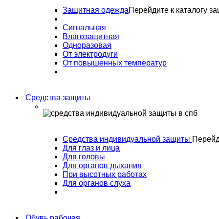
Защитная одежда
Перейдите к каталогу з
Сигнальная
Влагозащитная
Одноразовая
От электродуги
От повышенных температур
Средства защиты
Средства индивидуальной защиты
Перейд
Для глаз и лица
Для головы
Для органов дыхания
При высотных работах
Для органов слуха
Обувь рабочая