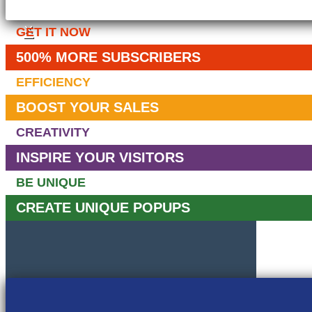
×
GET IT NOW
500% MORE SUBSCRIBERS
EFFICIENCY
BOOST YOUR SALES
CREATIVITY
INSPIRE YOUR VISITORS
BE UNIQUE
CREATE UNIQUE POPUPS