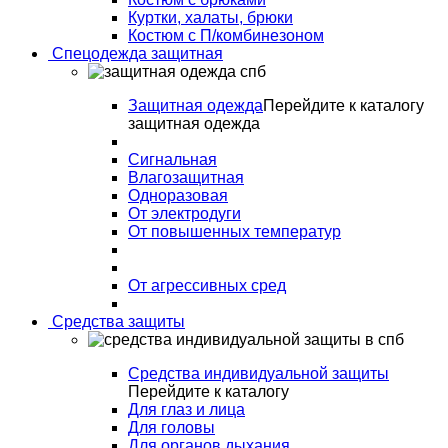
Куртки, халаты, брюки
Костюм с П/комбинезоном
Спецодежда защитная
Защитная одежда
Перейдите к каталогу
защитная одежда
Сигнальная
Влагозащитная
Одноразовая
От электродуги
От повышенных температур
От агрессивных сред
Средства защиты
Средства индивидуальной защиты
Перейдите к каталогу
Для глаз и лица
Для головы
Для органов дыхания