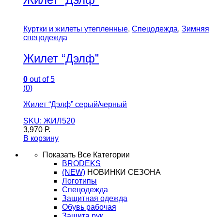
Куртки и жилеты утепленные
,
Спецодежда
,
Зимняя
спецодежда
Жилет “Дэлф”
0
out of 5
(0)
Жилет “Дэлф” серый/черный
SKU: ЖИЛ520
3,970
Р.
В корзину
Показать Все Категории
BRODEKS
(NEW)
НОВИНКИ СЕЗОНА
Логотипы
Спецодежда
Защитная одежда
Обувь рабочая
Защита рук