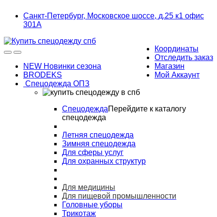
Skip
Skip
Санкт-Петербург, Московское шоссе, д.25 к1 офис
to
to
301А
navigation
content
Координаты
Отследить заказ
NEW Новинки сезона
Магазин
BRODEKS
Мой Аккаунт
Спецодежда ОПЗ
Спецодежда
Перейдите к каталогу
спецодежда
Летняя спецодежда
Зимняя спецодежда
Для сферы услуг
Для охранных структур
Для медицины
Для пищевой промышленности
Головные уборы
Трикотаж