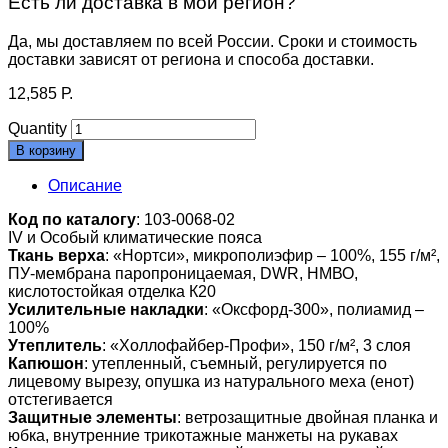
Есть ли доставка в мой регион?
Да, мы доставляем по всей России. Сроки и стоимость
доставки зависят от региона и способа доставки.
12,585
Р.
Quantity
В корзину
Описание
Код по каталогу
: 103-0068-02
IV и Особый климатические пояса
Ткань верха
: «Нортси», микрополиэфир – 100%, 155 г/м²,
ПУ-мембрана паропроницаемая, DWR, НМВО,
кислотостойкая отделка К20
Усилительные накладки
: «Оксфорд-300», полиамид –
100%
Утеплитель
: «Холлофайбер-Профи», 150 г/м², 3 слоя
Капюшон
: утепленный, съемный, регулируется по
лицевому вырезу, опушка из натурального меха (енот)
отстегивается
Защитные элементы
: ветрозащитные двойная планка и
юбка, внутренние трикотажные манжеты на рукавах