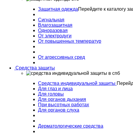
Защитная одежда
Перейдите к каталогу з
Сигнальная
Влагозащитная
Одноразовая
От электродуги
От повышенных температур
От агрессивных сред
Средства защиты
Средства индивидуальной защиты
Перейд
Для глаз и лица
Для головы
Для органов дыхания
При высотных работах
Для органов слуха
Дерматологические средства