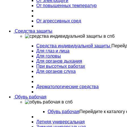
От электродуги
От повышенных температур
От агрессивных сред
Средства защиты
Средства индивидуальной защиты
Перейд
Для глаз и лица
Для головы
Для органов дыхания
При высотных работах
Для органов слуха
Дерматологические средства
Обувь рабочая
Обувь рабочая
Перейдите к каталогу 
Летняя универсальная
Зимняя универсальная