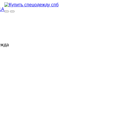
1А
ежда