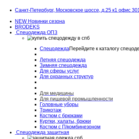
Skip
Skip
Санкт-Петербург, Московское шоссе, д.25 к1 офис 30
to
to
navigation
content
NEW Новинки сезона
BRODEKS
Спецодежда ОПЗ
Спецодежда
Перейдите к каталогу спецод
Летняя спецодежда
Зимняя спецодежда
Для сферы услуг
Для охранных структур
Для медицины
Для пищевой промышленности
Головные уборы
Трикотаж
Костюм с брюками
Куртки, халаты, брюки
Костюм с П/комбинезоном
Спецодежда защитная