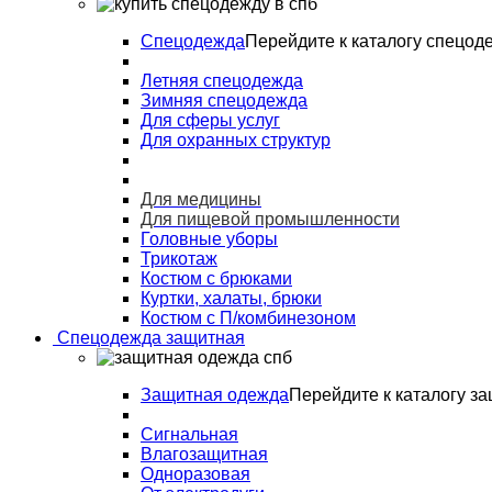
Спецодежда
Перейдите к каталогу спецод
Летняя спецодежда
Зимняя спецодежда
Для сферы услуг
Для охранных структур
Для медицины
Для пищевой промышленности
Головные уборы
Трикотаж
Костюм с брюками
Куртки, халаты, брюки
Костюм с П/комбинезоном
Спецодежда защитная
Защитная одежда
Перейдите к каталогу з
Сигнальная
Влагозащитная
Одноразовая