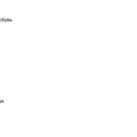
обувь
ук