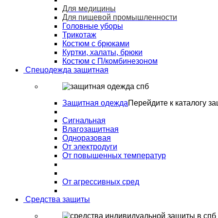
Для медицины
Для пищевой промышленности
Головные уборы
Трикотаж
Костюм с брюками
Куртки, халаты, брюки
Костюм с П/комбинезоном
Спецодежда защитная
Защитная одежда
Перейдите к каталогу з
Сигнальная
Влагозащитная
Одноразовая
От электродуги
От повышенных температур
От агрессивных сред
Средства защиты