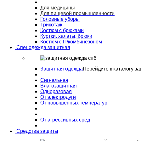
Для медицины
Для пищевой промышленности
Головные уборы
Трикотаж
Костюм с брюками
Куртки, халаты, брюки
Костюм с П/комбинезоном
Спецодежда защитная
Защитная одежда
Перейдите к каталогу з
Сигнальная
Влагозащитная
Одноразовая
От электродуги
От повышенных температур
От агрессивных сред
Средства защиты