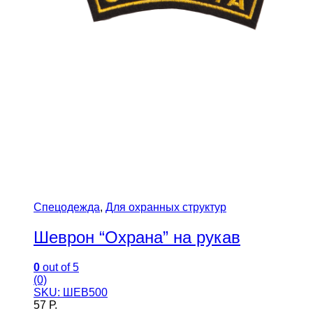
Спецодежда
,
Для охранных структур
Шеврон “Охрана” на рукав
0
out of 5
(0)
SKU: ШЕВ500
57
Р.