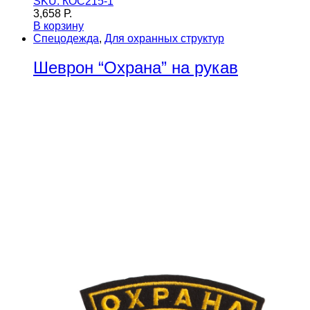
SKU: КОС215-1
3,658
Р.
В корзину
Спецодежда
,
Для охранных структур
Шеврон “Охрана” на рукав