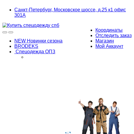
Skip
Skip
Санкт-Петербург, Московское шоссе, д.25 к1 офис
to
to
301А
navigation
content
Координаты
Отследить заказ
NEW Новинки сезона
Магазин
BRODEKS
Мой Аккаунт
Спецодежда ОПЗ