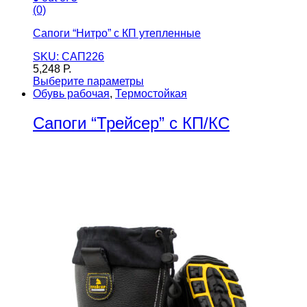
(0)
Сапоги “Нитро” с КП утепленные
SKU: САП226
5,248
Р.
Выберите параметры
Обувь рабочая
,
Термостойкая
Сапоги “Трейсер” с КП/КС