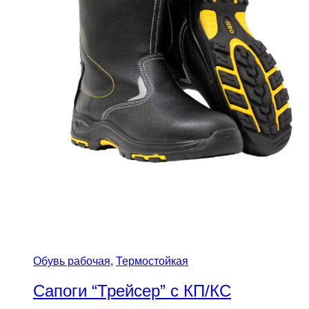
Обувь рабочая
,
Термостойкая
Сапоги “Трейсер” с КП/КС