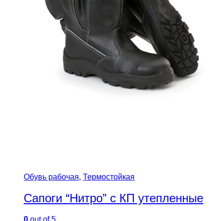
Обувь рабочая
,
Термостойкая
Сапоги “Нитро” с КП утепленные
0
out of 5