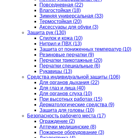
Повседневная
(22)
Влагостойкая
(18)
Зимняя универсальная
(33)
Термостойкая
(20)
Аксессуары для обуви
(3)
Защита рук
(130)
Спилок и кожа
(10)
Нитрил и ПВХ
(13)
Защита от пониженных температур
(10)
Резиновые перчатки
(9)
Перчатки трикотажные
(20)
Перчатки специальные
(6)
Рукавицы
(13)
Средства индивидуальной защиты
(106)
Для органов дыхания
(22)
Для глаз и лица
(40)
Для органов слуха
(10)
При высотных работах
(15)
Дерматологические средства
(9)
Защита для головы
(10)
Безопасность рабочего места
(17)
Ограждение
(2)
Аптечки медицинские
(8)
Пожарное оборудование
(3)
Диэлектрика
(4)