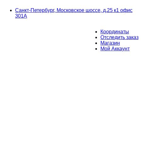
Skip
Skip
Санкт-Петербург, Московское шоссе, д.25 к1 офис
to
to
301А
navigation
content
Координаты
Отследить заказ
Магазин
Мой Аккаунт