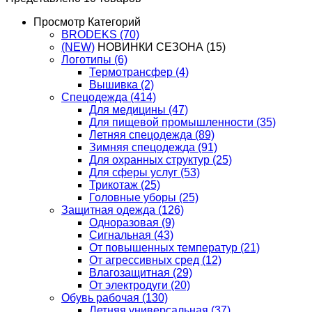
Просмотр Категорий
BRODEKS
(70)
(NEW)
НОВИНКИ СЕЗОНА
(15)
Логотипы
(6)
Термотрансфер
(4)
Вышивка
(2)
Спецодежда
(414)
Для медицины
(47)
Для пищевой промышленности
(35)
Летняя спецодежда
(89)
Зимняя спецодежда
(91)
Для охранных структур
(25)
Для сферы услуг
(53)
Трикотаж
(25)
Головные уборы
(25)
Защитная одежда
(126)
Одноразовая
(9)
Сигнальная
(43)
От повышенных температур
(21)
От агрессивных сред
(12)
Влагозащитная
(29)
От электродуги
(20)
Обувь рабочая
(130)
Летняя универсальная
(37)